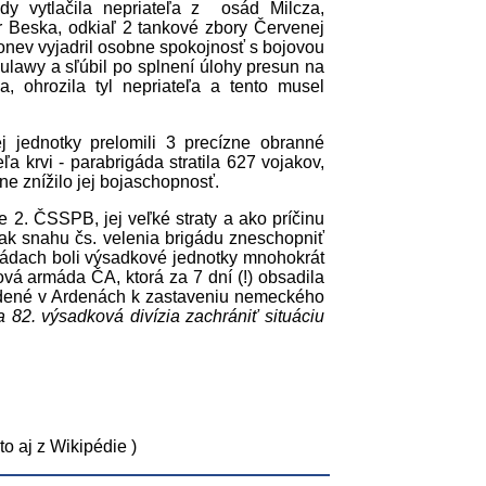
y vytlačila nepriateľa z osád Milcza,
r Beska, odkiaľ 2 tankové zbory Červenej
Konev vyjadril osobne spokojnosť s bojovou
Pulawy a sľúbil po splnení úlohy presun na
, ohrozila tyl nepriateľa a tento musel
 jednotky prelomili 3 precízne obranné
ľa krvi - parabrigáda stratila 627 vojakov,
e znížilo jej bojaschopnosť.
e 2. ČSSPB, jej veľké straty a ako príčinu
k snahu čs. velenia brigádu zneschopniť
mádach boli výsadkové jednotky mnohokrát
ová armáda ČA, ktorá za 7 dní (!) obsadila
adené v Ardenách k zastaveniu nemeckého
 82. výsadková divízia zachrániť situáciu
to aj z Wikipédie )