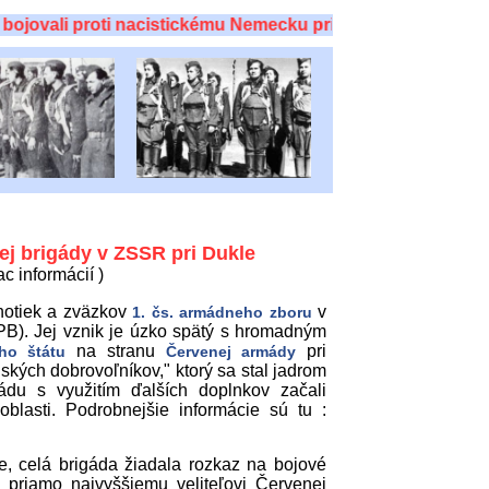
vali proti nacistickému Nemecku pri Dukle a potom aj v SN
ej brigády v ZSSR pri Dukle
ac informácií )
notiek a zväzkov
v
1. čs. armádneho zboru
B). Jej vznik je úzko spätý s hromadným
na stranu
pri
ho štátu
Červenej armády
enských dobrovoľníkov," ktorý sa stal jadrom
ádu s využitím ďalších doplnkov začali
lasti. Podrobnejšie informácie sú tu :
, celá brigáda žiadala rozkaz na bojové
priamo najvyššiemu veliteľovi Červenej