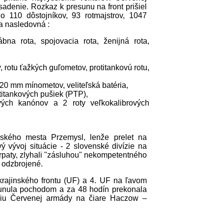
sadenie. Rozkaz k presunu na front prišiel
 110 dôstojníkov, 93 rotmajstrov, 1047
a nasledovná :
bna rota, spojovacia rota, ženijná rota,
 rotu ťažkých guľometov, protitankovú rotu,
120 mm mínometov, veliteľská batéria,
titankových pušiek (PTP),
vých kanónov a 2 roty veľkokalibrových
ského mesta Przemysl, lenže prelet na
 vývoj situácie - 2 slovenské divízie na
rpaty, zlyhali "zásluhou" nekompetentného
 odzbrojené.
rajinského frontu (UF) a 4. UF na ľavom
sunula pochodom a za 48 hodín prekonala
íziu Červenej armády na čiare Haczow –