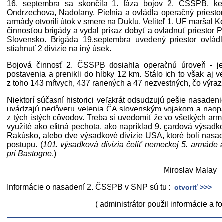
16. septembra sa skončila 1. fáza bojov 2. ČSSPB, ked
Ondrzechova, Nadolany, Pielnia a ovládla operačný priesto
armády otvorili útok v smere na Duklu. Veliteľ 1. UF maršal 
činnosťou brigády a vydal príkaz dobyť a ovládnuť priestor 
Slovensko. Brigáda 19.septembra uvedený priestor ovládla
stiahnuť 2 divízie na iný úsek.
Bojová činnosť 2. ČSSPB dosiahla operačnú úroveň - jej
postavenia a prenikli do hĺbky 12 km. Stálo ich to však aj ve
z toho 143 mŕtvych, 437 ranených a 47 nezvestných, čo výrazn
Niektorí súčasní historici veľakrát odsudzujú pešie nasadeni
uvádzajú nedôveru velenia ČA slovenským vojakom a naopa
z tých istých dôvodov. Treba si uvedomiť že vo všetkých ar
využité ako elitná pechota, ako napríklad 9. gardová výsadk
Rakúsko, alebo dve výsadkové divízie USA, ktoré boli nas
postupu. (
101. výsadková divízia čeliť nemeckej 5. armáde a
pri Bastogne
.)
Miroslav Malay
Informácie o nasadení 2. ČSSPB v SNP sú tu :
otvoriť >>>
( administrátor použil informácie a fo