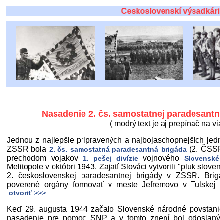
Československí výsadkári bojo
Nasadenie 2. čs. samostatnej paradesantn
( modrý text je aj prepínač na vi
Jednou z najlepšie pripravených a najbojaschopnejších jed
ZSSR bola
(2. ČSSP
2. čs. samostatná paradesantná brigáda
prechodom vojakov
vojnového
1. pešej divízie
Slovenské
Melitopole v októbri 1943. Zajatí Slováci vytvorili "pluk slov
2. československej paradesantnej brigády v ZSSR. Brig
poverené orgány formovať v meste Jefremovo v Tulskej ob
otvoriť >>>
Keď 29. augusta 1944 začalo Slovenské národné povstanie
nasadenie pre pomoc SNP a v tomto znení bol odoslaný 