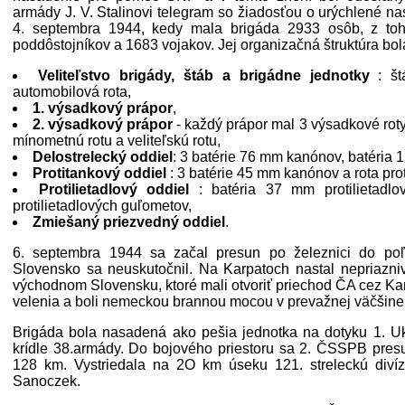
armády J. V. Stalinovi telegram so žiadosťou o urýchlené na
4. septembra 1944, kedy mala brigáda 2933 osôb, z toho
poddôstojníkov a 1683 vojakov. Jej organizačná štruktúra bol
Veliteľstvo brigády, štáb a brigádne jednotky
: štá
automobilová rota,
1. výsadkový prápor
,
2. výsadkový prápor
- každý prápor mal 3 výsadkové roty,
mínometnú rotu a veliteľskú rotu,
Delostrelecký oddiel
: 3 batérie 76 mm kanónov, batéria 
Protitankový oddiel
: 3 batérie 45 mm kanónov a rota pro
Protilietadlový oddiel
: batéria 37 mm protilietadlo
protilietadlových guľometov,
Zmiešaný priezvedný oddiel
.
6. septembra 1944 sa začal presun po železnici do poľ
Slovensko sa neuskutočnil. Na Karpatoch nastal nepriaznivý
východnom Slovensku, ktoré mali otvoriť priechod ČA cez Ka
velenia a boli nemeckou brannou mocou v prevažnej väčšine
Brigáda bola nasadená ako pešia jednotka na dotyku 1. Uk
krídle 38.armády. Do bojového priestoru sa 2. ČSSPB pre
128 km. Vystriedala na 2O km úseku 121. streleckú div
Sanoczek.