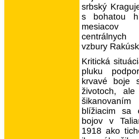
srbský Kraguj
s bohatou hi
mesiacov p
centrálnych
vzbury Rakúsk
Kritická situá
pluku podpo
krvavé boje 
životoch, ale
šikanovaní
blížiacim sa
bojov v Talia
1918 ako tich