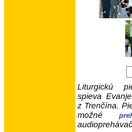
Liturgickú 
spieva Evanje
z Trenčína. P
možné
pre
audiopreháva