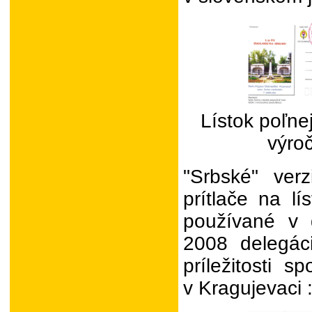
Lístok poľne
výroč
"Srbské" verz
prítlače na l
používané v 
2008 delegác
príležitosti s
v Kragujevaci 