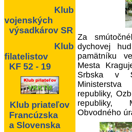
Klub
vojenských
výsadkárov SR
Za smútočné
Klub
dychovej hud
pamätníku v
filatelistov
Mesta Kraguj
KF 52 - 19
Srbska v Sl
Ministerstv
republiky, Ozb
republiky,
Klub priateľov
Obvodného úra
Francúzska
a Slovenska