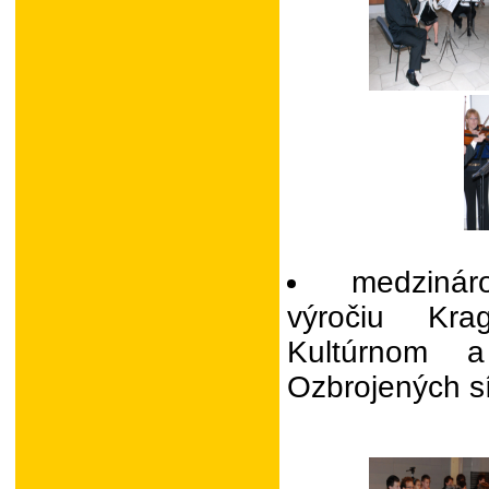
medziná
výročiu Kra
Kultúrnom a
Ozbrojených sí