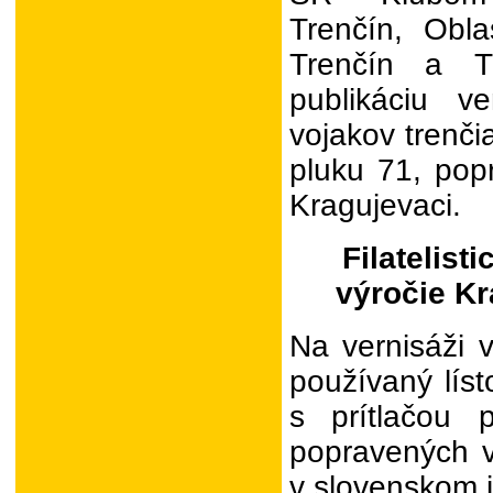
Trenčín, Ob
Trenčín a T
publikáciu 
vojakov trenči
pluku 71, po
Kragujevaci.
Filatelisti
výročie Kr
Na vernisáži v
používaný lís
s prítlačou 
popravených v
v slovenskom j