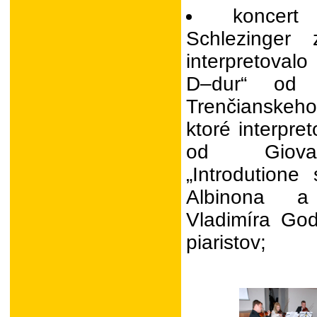
koncert
Schlezinger 
interpretoval
D–dur“ od
Trenčianskeho
ktoré interpre
od Giovan
„Introdution
Albinona a
Vladimíra God
piaristov;