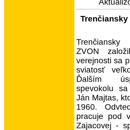
Aktualiz
Trenčiansky 
Trenčiansky 
ZVON založi
verejnosti sa p
sviatosť veľ
Ďalším úsp
spevokolu sa
Ján Majtas, kt
1960. Odvte
pracuje pod 
Zajacovej - s