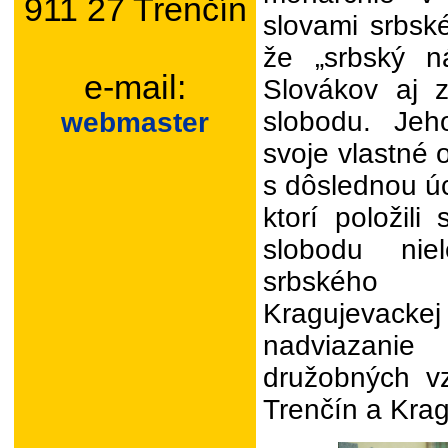
911 27 Trenčín
slovami srbské
že „srbský n
e-mail:
Slovákov aj z
slobodu. Je
webmaster
svoje vlastné 
s dôslednou ú
ktorí položili
slobodu nie
srbského 
Kragujevacke
nadviazanie
družobných v
Trenčín a Krag