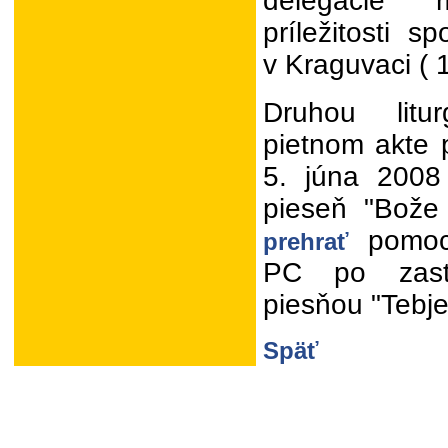
delegácie 
príležitosti s
v Kraguvaci ( 1
Druhou litu
pietnom akte 
5. júna 2008 
pieseň "Bože
pomoco
prehrať
PC po zast
piesňou "Tebje
Späť