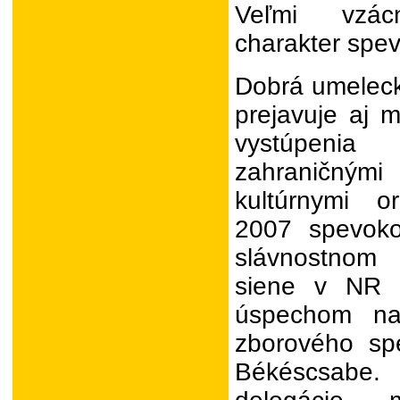
Veľmi vzác
charakter spev
Dobrá umeleck
prejavuje aj 
vystúpeni
zahraničný
kultúrnymi o
2007 spevok
slávnostnom
siene v NR 
úspechom na 
zborového sp
Békéscsabe