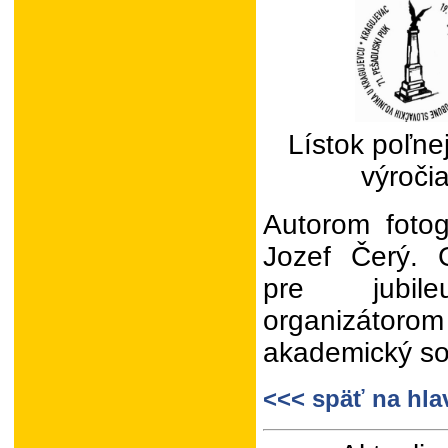
Lístok poľne
výroči
Autorom fotog
Jozef Čerý. G
pre jubil
organizátor
akademický so
<<< späť na hla