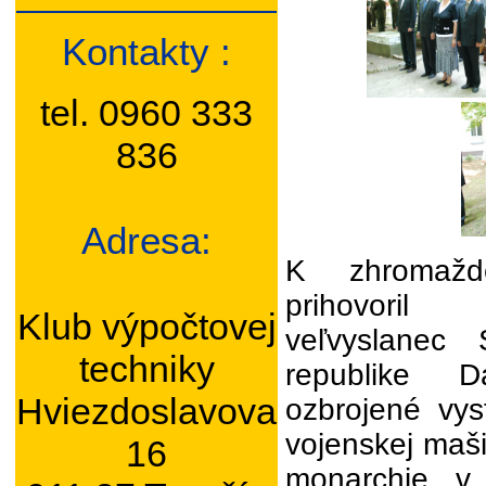
Kontakty :
tel. 0960 333
836
Adresa:
K zhromaž
prihovoril
Klub výpočtovej
veľvyslanec
techniky
republike D
Hviezdoslavova
ozbrojené vys
vojenskej maš
16
monarchie v 