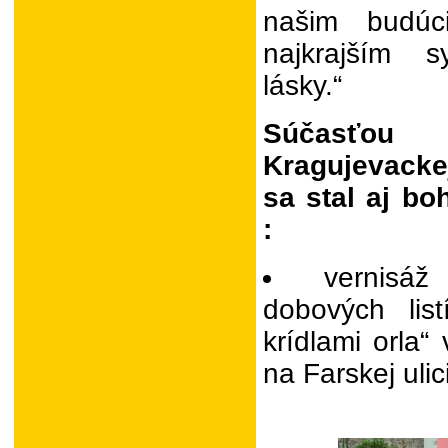
našim budúc
najkrajším 
lásky.“
Súčasťo
Kragujevack
sa stal aj bo
:
vernisáž
dobových li
krídlami orla“
na Farskej ulic