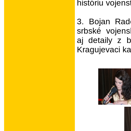
históriu vojens
3. Bojan Radov
srbské vojen
aj detaily z 
Kragujevaci ka