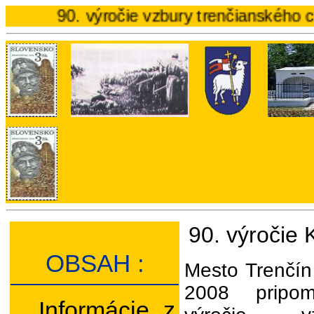
90. výročie vzbury trenčianského c.k. pe
90. výročie 
OBSAH :
Mesto Trenčín 
2008 pripom
Informácie z