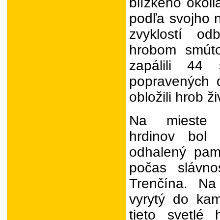
blízkeho okol
podľa svojho 
zvyklostí od
hrobom smút
zapálili 44
popravených d
obložili hrob ž
Na mieste 
hrdinov bol
odhalený pam
počas slávno
Trenčína. Na 
vyrytý do ka
tieto svetlé