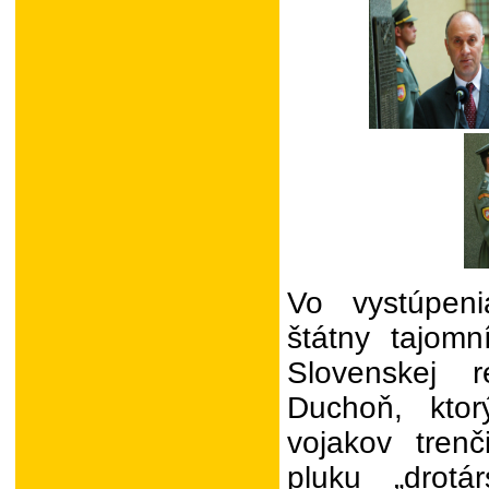
Vo vystúpeni
štátny tajomn
Slovenskej r
Duchoň, ktor
vojakov tren
pluku „drotá