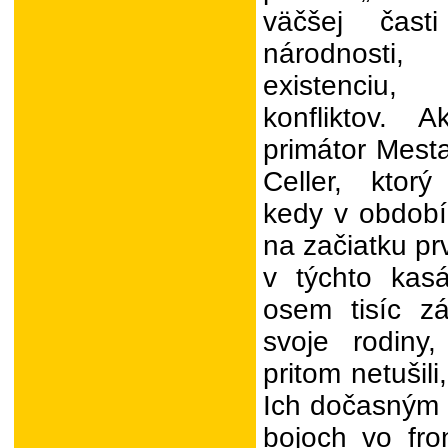
väčšej čast
národnosti
existenciu
konfliktov. 
primátor Mesta
Celler, ktor
kedy v období
na začiatku pr
v týchto kas
osem tisíc zál
svoje rodiny,
pritom netušili
Ich dočasným
bojoch vo fro