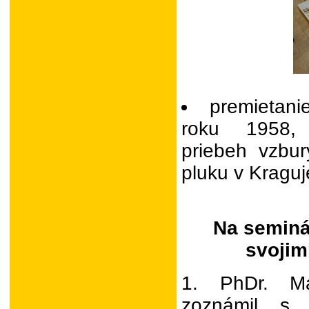
premietanie
roku 1958, 
priebeh vzbur
pluku v Kraguj
Na seminár
svojim
1. PhDr. Ma
zoznámil s 