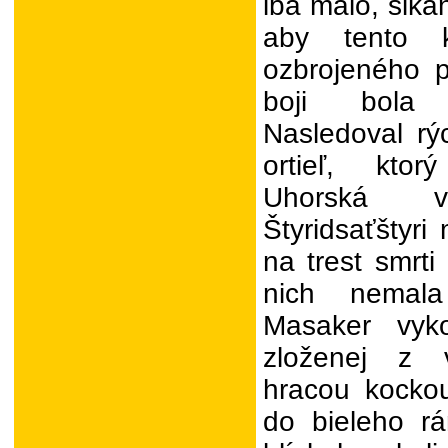
iba málo, šika
aby tento k
ozbrojeného 
boji bola 
Nasledoval rý
ortieľ, kto
Uhorská vo
Štyridsaťštyr
na trest smrti
nich nemala
Masaker vyk
zloženej z 
hracou kocko
do bieleho rá