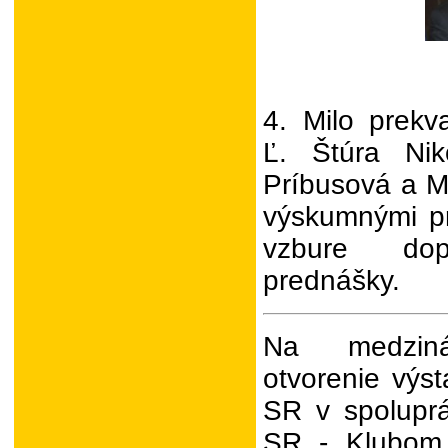
4. Milo prekv
Ľ. Štúra Niko
Príbusová a Ma
výskumnými pr
vzbure dopl
prednášky.
Na medzin
otvorenie výs
SR v spolupr
SR - Klubom 