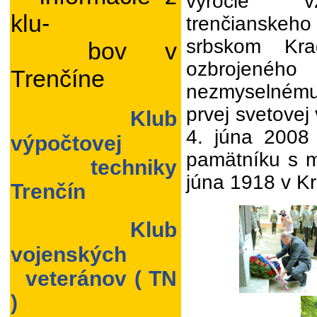
výročie vz
klu-
trenčianskeh
srbskom Krag
bov v
ozbrojenéh
Trenčíne
nezmyselnému
prvej svetovej 
Klub
4. júna 2008
výpočtovej
pamätníku s 
techniky
júna 1918 v Kr
Trenčín
Klub
vojenských
veteránov ( TN
)