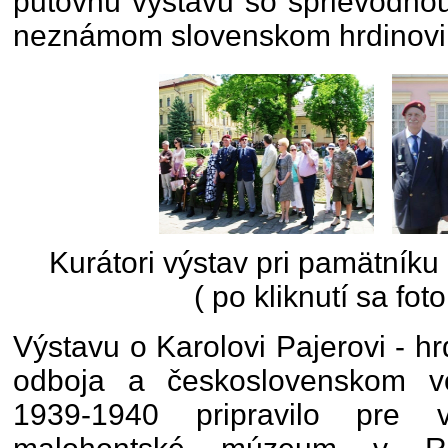
putovnú výstavu so sprievodnou
neznámom slovenskom hrdinovi. 
Kurátori výstav pri pamätníku
( po kliknutí sa fot
Výstavu o Karolovi Pajerovi - hrd
odboja a československom v
1939-1940 pripravilo pre v