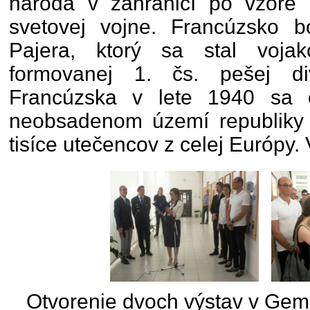
národa v zahraničí po vzore s
svetovej vojne. Francúzsko b
Pajera, ktorý sa stal voj
formovanej 1. čs. pešej div
Francúzska v lete 1940 sa 
neobsadenom území republiky 
tisíce utečencov z celej Európy. V
Otvorenie dvoch výstav v Ge