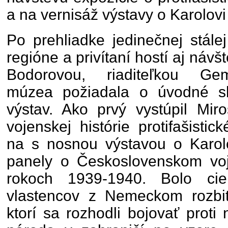
a na vernisáž výstavy o Karolovi
Po prehliadke jedinečnej stále
regióne a privítaní hostí aj náv
Bodorovou, riaditeľkou Gem
múzea požiadala o úvodné sl
výstav. Ako prvý vystúpil Mir
vojenskej histórie protifašisti
na s nosnou výstavou o Karolo
panely o Československom vo
rokoch 1939-1940. Bolo ci
vlastencov z Nemeckom rozbi
ktorí sa rozhodli bojovať prot