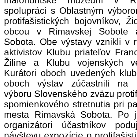
malohontské múzeum v Ri
spolupráci s Oblastným výbor
protifašistických bojovníkov, 
obcou v Rimavskej Sobote
Sobota. Obe výstavy vznikli v 
aktivistov Klubu priateľov Fra
Žiline a Klubu vojenských v
Kurátori oboch uvedených klub
oboch výstav zúčastnili na 
výboru Slovenského zväzu protif
spomienkového stretnutia pri p
mesta Rimavská Sobota. Po j
organizátori účastníkov po
návštevu expozície o protifašis