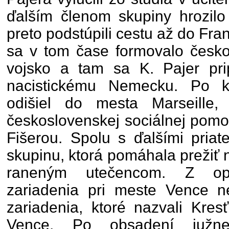
ďalším členom skupiny hrozilo
preto podstúpili cestu až do Fr
sa v tom čase formovalo česko
vojsko a tam sa K. Pajer prip
nacistickému Nemecku. Po ka
odišiel do mesta Marseille
československej sociálnej pomo
Fišerou. Spolu s ďalšími priat
skupinu, ktorá pomáhala prežiť
raneným utečencom. Z opu
zariadenia pri meste Vence ne
zariadenia, ktoré nazvali Kre
Vence. Po obsadení južne