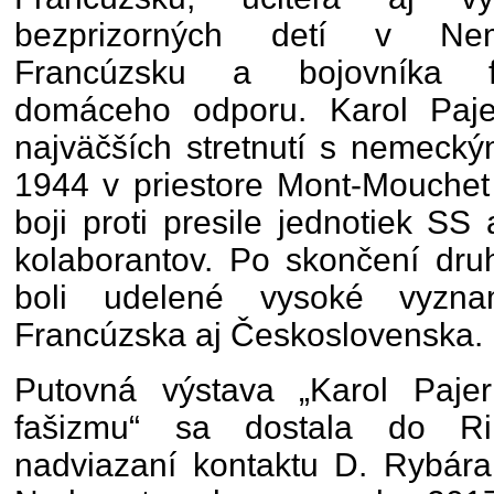
bezprizorných detí v Ne
Francúzsku a bojovníka f
domáceho odporu. Karol Paj
najväčších stretnutí s nemecký
1944 v priestore Mont-Mouchet
boji proti presile jednotiek SS
kolaborantov. Po skončení dru
boli udelené vysoké vyznam
Francúzska aj Československa.
Putovná výstava „Karol Pajer
fašizmu“ sa dostala do R
nadviazaní kontaktu D. Rybár