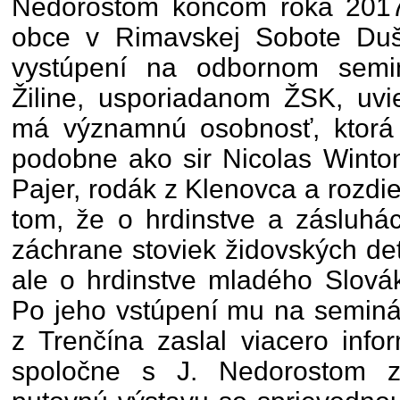
Nedorostom koncom roka 2017
obce v Rimavskej Sobote Du
vystúpení na odbornom semi
Žiline, usporiadanom ŽSK, uvi
má významnú osobnosť, ktorá 
podobne ako sir Nicolas Winton
Pajer, rodák z Klenovca a rozdi
tom, že o hrdinstve a zásluhác
záchrane stoviek židovských det
ale o hrdinstve mladého Slovák
Po jeho vstúpení mu na seminá
z Trenčína zaslal viacero info
spoločne s J. Nedorostom z