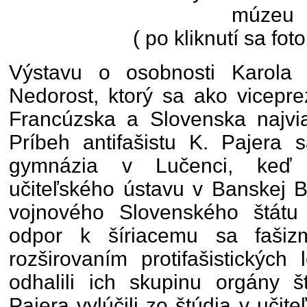
múzeu
( po kliknutí sa fot
Výstavu o osobnosti Karola 
Nedorost, ktorý sa ako vicepre
Francúzska a Slovenska najviac
Príbeh antifašistu K. Pajera 
gymnázia v Lučenci, keď 
učiteľského ústavu v Banskej B
vojnového Slovenského štátu a
odpor k šíriacemu sa fašiz
rozširovaním protifašistických
odhalili ich skupinu orgány š
Pajera vylúčili zo štúdia v uči