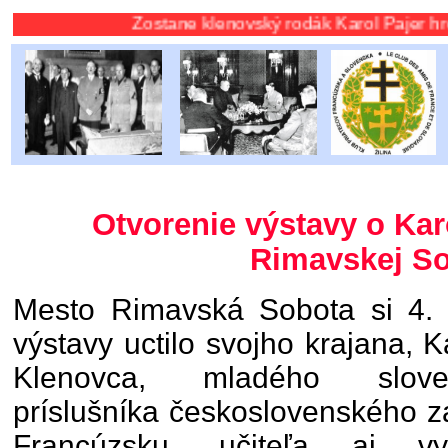
Zostane klenovský rodák Karol Pajer hrdinom boja p
Otvorenie výstavy o Kar
Rimavskej S
Mesto Rimavská Sobota si 4.
výstavy uctilo svojho krajana, 
Klenovca, mladého sloven
príslušníka československého z
Francúzsku, učiteľa aj vyc