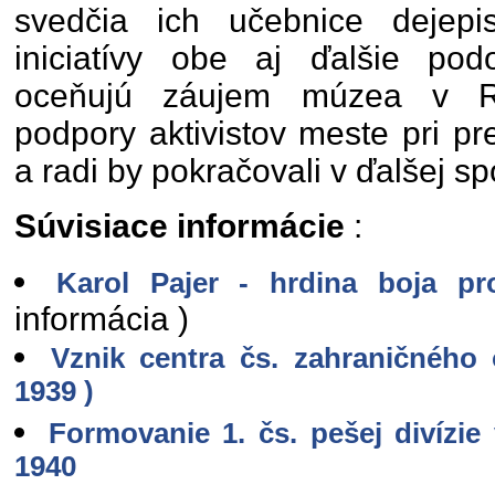
svedčia ich učebnice dejepi
iniciatívy obe aj ďalšie podo
oceňujú záujem múzea v R
podpory aktivistov meste pri pr
a radi by pokračovali v ďalšej sp
Súvisiace informácie
:
Karol Pajer - hrdina boja pr
informácia )
Vznik centra čs. zahraničného
1939 )
Formovanie 1. čs. pešej divízie
1940