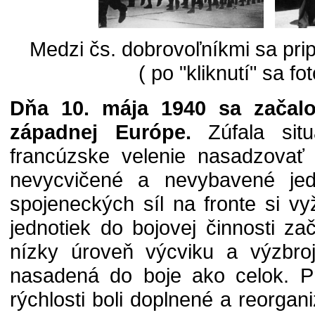
Medzi čs. dobrovoľníkmi sa pripr
( po "kliknutí" sa fo
Dňa 10. mája 1940 sa začal
západnej Európe.
Zúfala situ
francúzske velenie nasadzovať 
nevycvičené a nevybavené jedn
spojeneckých síl na fronte si vy
jednotiek do bojovej činnosti z
nízky úroveň výcviku a výzbroj
nasadená do boje ako celok. P
rýchlosti boli doplnené a reorgan