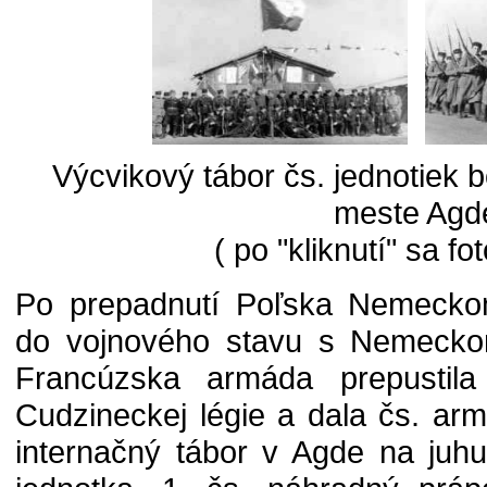
Výcvikový tábor čs. jednotiek 
meste Agd
( po "kliknutí" sa fo
Po prepadnutí Poľska Nemeckom
do vojnového stavu s Nemecko
Francúzska armáda prepustila
Cudzineckej légie a dala čs. arm
internačný tábor v Agde na juh