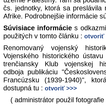
čs. jednotky, ktorá sa preslávila
Afrike. Podrobnejšie informácie sú
Súvisiace informácie
s odkazmi 
použitých v tomto článku :
otvoriť
Renomovaný vojenský histori
Vojenského historického ústavu 
trenčiansky Klub vojenskej hist
odboja publikáciu "Českosloven
Francúzsku (1939-1940)", kto
dostupná tu :
otvoriť >>>
( administrátor použil fotografi