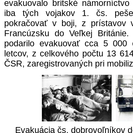
evakuovalo britské námorníctvo
iba tých vojakov 1. čs. pešej 
pokračovať v boji, z prístavo
Francúzsku do Veľkej Británie
podarilo evakuovať cca 5 000 
letcov, z celkového počtu 13 61
ČSR, zaregistrovaných pri mobili
Evakuácia čs. dobrovoľníkov do