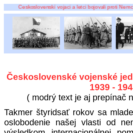
Československí vojaci a letci bojovali proti Nemco
Československé vojenské jed
1939 - 19
( modrý text je aj prepínač n
Takmer štyridsať rokov sa mladej
oslobodenie našej vlasti od n
výsledkom internacionálnej po