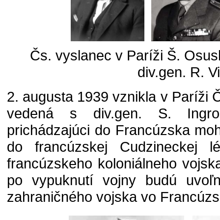
Čs. vyslanec v Paríži Š. Osusk
div.gen. R. V
2. augusta 1939 vznikla v Paríži 
vedená s div.gen. S. Ingro
prichádzajúci do Francúzska mohli
do francúzskej Cudzineckej lé
francúzskeho koloniálneho vojsk
po vypuknutí vojny budú uvoľn
zahraničného vojska vo Francúzs