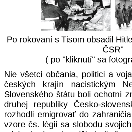
Po rokovaní s Tisom obsadil Hitl
ČSR"
( po "kliknutí" sa fotogr
Nie všetci občania, politici a vo
českých krajín nacistickým 
Slovenského štátu boli ochotní z
druhej republiky Česko-sloven
rozhodli emigrovať do zahraničia,
vzore čs. légií sa slobodu svojic