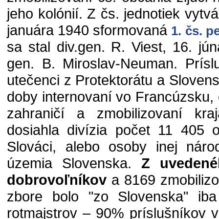
jeho kolónií. Z čs. jednotiek vyt
januára 1940 sformovaná
1. čs. p
sa stal div.gen. R. Viest, 16. jú
gen. B. Miroslav-Neuman. Príslu
utečenci z Protektorátu a Slovensk
doby internovaní vo Francúzsku, č
zahraničí a zmobilizovaní kra
dosiahla divízia počet 11 405 
Slováci, alebo osoby inej náro
územia Slovenska.
Z uvedené
dobrovoľníkov
a 8169 zmobilizo
zbore bolo "zo Slovenska" iba
rotmajstrov – 90% príslušníkov ve