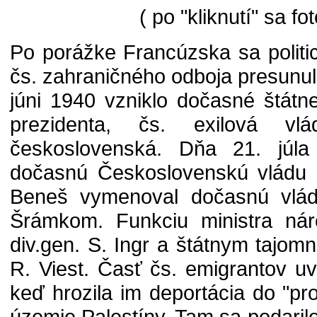
( po "kliknutí" sa fo
Po porážke Francúzska sa politi
čs. zahraničného odboja presunu
júni 1940 vzniklo dočasné štátn
prezidenta, čs. exilová v
československá. Dňa 21. júla 
dočasnú Československú vládu 
Beneš vymenoval dočasnú vlád
Šrámkom. Funkciu ministra nár
div.gen. S. Ingr a štátnym tajo
R. Viest. Časť čs. emigrantov u
keď hrozila im deportácia do "pro
územie Palestíny. Tam sa podarilo