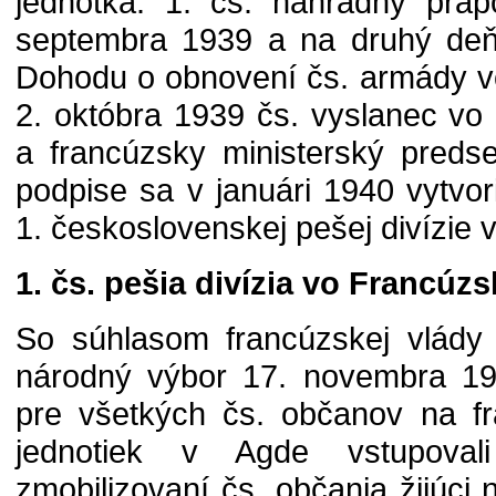
jednotka. 1. čs. náhradný práp
septembra 1939 a na druhý deň 
Dohodu o obnovení čs. armády v
2. októbra 1939 čs. vyslanec v
a francúzsky ministerský predse
podpise sa v januári 1940 vytvor
1. československej pešej divízie
1. čs. pešia divízia vo Francúz
So súhlasom francúzskej vlády
národný výbor 17. novembra 19
pre všetkých čs. občanov na f
jednotiek v Agde vstupoval
zmobilizovaní čs. občania žijúc