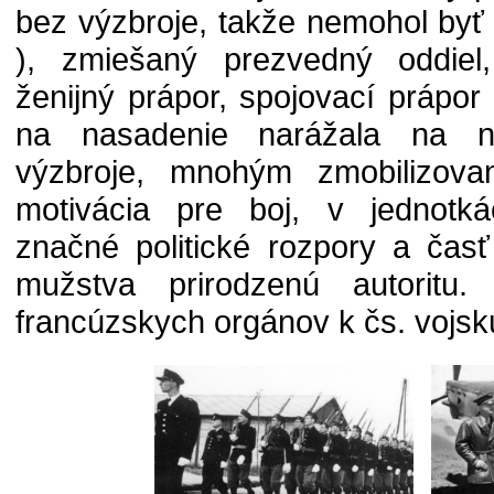
bez výzbroje, takže nemohol byť
), zmiešaný prezvedný oddiel, 
ženijný prápor, spojovací prápor 
na nasadenie narážala na ne
výzbroje, mnohým zmobilizov
motivácia pre boj, v jednotká
značné politické rozpory a čas
mužstva prirodzenú autoritu.
francúzskych orgánov k čs. vojsku