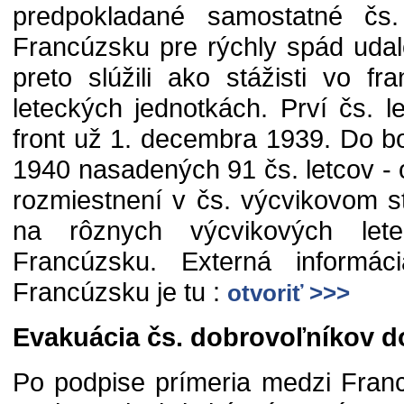
predpokladané samostatné čs.
Francúzsku pre rýchly spád udalos
preto slúžili ako stážisti vo f
leteckých jednotkách. Prví čs. le
front už 1. decembra 1939. Do b
1940 nasadených 91 čs. letcov - o
rozmiestnení v čs. výcvikovom s
na rôznych výcvikových lete
Francúzsku. Externá informá
Francúzsku je tu :
otvoriť >>>
Evakuácia čs. dobrovoľníkov do
Po podpise prímeria medzi Fra