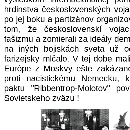
hrdinstva československých voj
po jej boku a partizánov organi
tom, že československí vojaci
fašizmu a zomierali za ideály dem
na iných bojiskách sveta už o
farizejsky mlčalo. V tej dobe mal
Európe z Moskvy ešte zakázané
proti nacistickému Nemecku, k
paktu "Ribbentrop-Molotov" po
Sovietskeho zväzu !