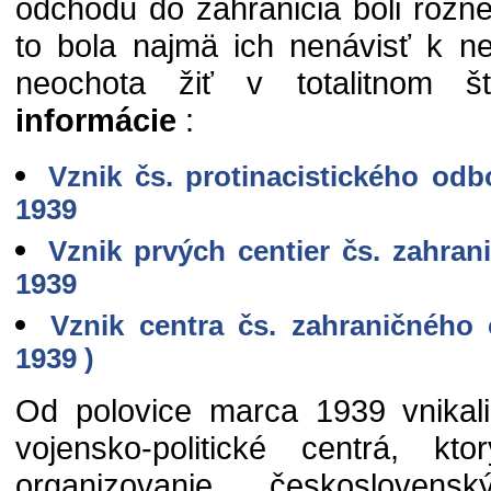
odchodu do zahraničia boli rôzn
to bola najmä ich nenávisť k 
neochota žiť v totalitnom š
informácie
:
Vznik čs. protinacistického od
1939
Vznik prvých centier čs. zahra
1939
Vznik centra čs. zahraničného
1939 )
Od polovice marca 1939 vnikali
vojensko-politické centrá, kt
organizovanie československ