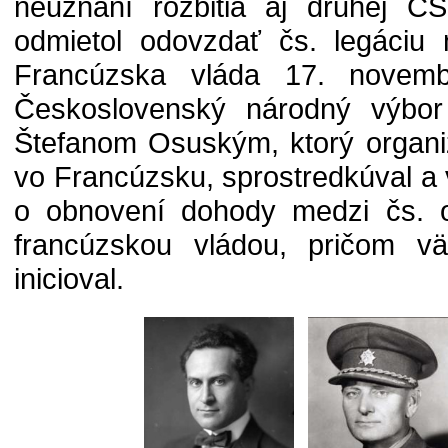
neuznaní rozbitia aj druhej 
odmietol odovzdať čs. legáciu
Francúzska vláda 17. novemb
Československý národný výbor
Štefanom Osuským, ktorý organi
vo Francúzsku, sprostredkúval a 
o obnovení dohody medzi čs. o
francúzskou vládou, pričom v
inicioval.