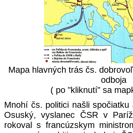
Mapa hlavných trás čs. dobrovo
odboja
( po "kliknutí" sa map
Mnohí čs. politici našli spočiatk
Osuský, vyslanec ČSR v Paríž
rokoval s francúzskym ministro