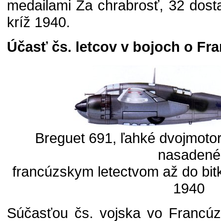
medailami Za chrabrosť, 32 dost
kríž 1940.
Účasť čs. letcov v bojoch o Fr
Breguet 691, ľahké dvojmotor
nasadené
francúzskym letectvom až do bit
1940
Súčasťou čs. vojska vo Francúzs