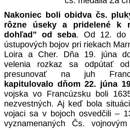
čs. medaila Za c
Nakoniec boli obidva čs. pluk
rôzne úseky a pridelené k 
dohľad" od seba
. Od 12. do 
ústupových bojov pri riekach Mar
Loira a Cher. Dňa 19. júna do
velenia rozkaz sa odpútať od
presunovať na juh Fran
kapitulovalo dňom 22. júna 1
vojska vo Francúzsku boli 163
nezvestných. Aj keď bola situáci
vojaci sa v bojoch osvedčili – 
vyznamenaných Čs. vojnovým