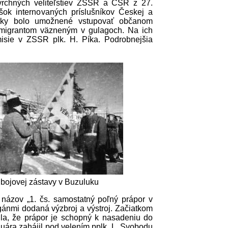
vrchných veliteľstiev ZSSR a ČSR z 27.
šok internovaných príslušníkov Českej a
otky bolo umožnené vstupovať občanom
migrantom väzneným v gulagoch. Na ich
isie v ZSSR plk. H. Píka. Podrobnejšia
 bojovej zástavy v Buzuluku
 názov „1. čs. samostatný poľný prápor v
ánmi dodaná výzbroj a výstroj. Začiatkom
ila, že prápor je schopný k nasadeniu do
nuára zahájil pod velením pplk. L. Svobodu