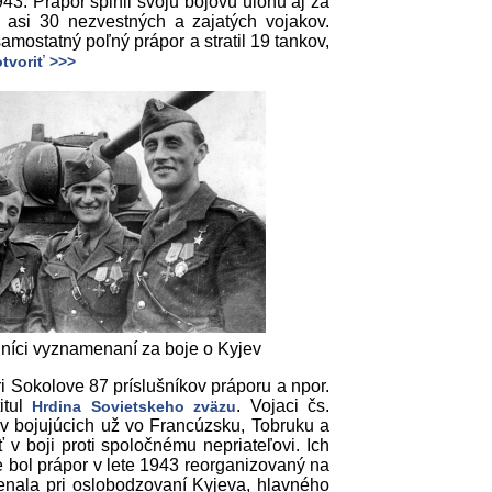
943. Prápor splnil svoju bojovú úlohu aj za
 asi 30 nezvestných a zajatých vojakov.
samostatný poľný prápor a stratil 19 tankov,
tvoriť >>>
jníci vyznamenaní za boje o Kyjev
i Sokolove 87 príslušníkov práporu a npor.
itul
. Vojaci čs.
Hrdina Sovietskeho zväzu
ov bojujúcich už vo Francúzsku, Tobruku a
ť v boji proti spoločnému nepriateľovi. Ich
e bol prápor v lete 1943 reorganizovaný na
enala pri oslobodzovaní Kyjeva, hlavného