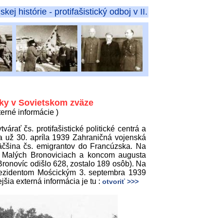
rotifašistický odboj v II. svetovej vojne
tky v Sovietskom zväze
terné informácie )
árať čs. protifašistické politické centrá a
a už 30. apríla 1939 Zahraničná vojenská
äčšina čs. emigrantov do Francúzska. Na
ri Malých Bronoviciach a koncom augusta
Bronovíc odišlo 628, zostalo 189 osôb). Na
rezidentom Mościckým 3. septembra 1939
ia externá informácia je tu :
otvoriť >>>