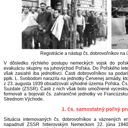
Registrácie a nástup čs. dobrovoľníkov na
V dôsledku rýchleho postupu nemeckých vojsk do poľsk
evakuáciu skupiny na juhovýchod Poľska. Do Poľského lete
však zasiahli iba jednotlivci. Časti dobrovoľníkov sa pod
pplk. L. Svobodom narazila na jednotky Červenej armády, kt
z 23. augusta 1939 obsadzovali výhodné územia Poľska. Čs. d
Suzdale (ZSSR). Časti z nich však bolo umožnené vycestov
formovali a bojovali čs. zahraničné jednotky vo Francúzsku
Strednom Východe.
1. čs. samostatný poľný p
Situácia internovaných čs. dobrovoľníkov a väznených 
napadnutí ZSSR hitlerovským Nemeckom 22. júna 1940