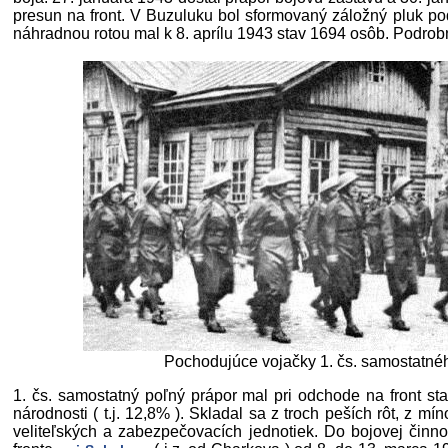
presun na front. V Buzuluku bol sformovaný záložný pluk pod 
náhradnou rotou mal k 8. aprílu 1943 stav 1694 osôb. Podrobne
Pochodujúce vojačky 1. čs. samostatné
1. čs. samostatný poľný prápor mal pri odchode na front sta
národnosti ( t.j. 12,8% ). Skladal sa z troch peších rôt, z mí
veliteľských a zabezpečovacích jednotiek. Do bojovej čin