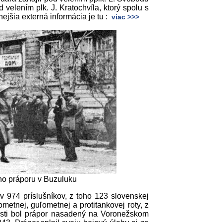
velením plk. J. Kratochvíla, ktorý spolu s
jšia externá informácia je tu :
viac >>>
ho práporu v Buzuluku
v 974 príslušníkov, z toho 123 slovenskej
nometnej, guľometnej a protitankovej roty, z
nosti bol prápor nasadený na Voronežskom