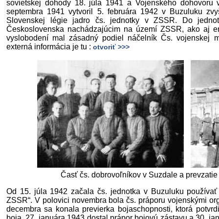
sovietskej dohody 18. júla 1941 a Vojenského dohovoru 
septembra 1941 vytvoril 5. februára 1942 v Buzuluku zvy
Slovenskej légie jadro čs. jednotky v ZSSR. Do jedn
Československa nachádzajúcim na území ZSSR, ako aj e
vyslobodení mal zásadný podiel náčelník Čs. vojenskej m
externá informácia je tu :
otvoriť >>>
Časť čs. dobrovoľníkov v Suzdale a prevzatie
Od 15. júla 1942 začala čs. jednotka v Buzuluku používať
ZSSR“. V polovici novembra bola čs. práporu vojenskými org
decembra sa konala previerka bojaschopnosti, ktorá potvrd
boja. 27. januára 1943 dostal prápor bojovú zástavu a 30. ja