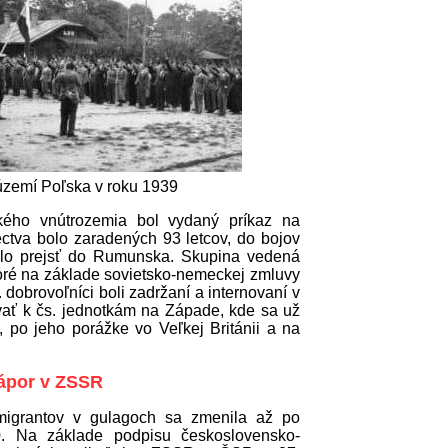
 území Poľska v roku 1939
ého vnútrozemia bol vydaný príkaz na
ctva bolo zaradených 93 letcov, do bojov
arilo prejsť do Rumunska. Skupina vedená
oré na základe sovietsko-nemeckej zmluvy
obrovoľníci boli zadržaní a internovaní v
ať k čs. jednotkám na Západe, kde sa už
, po jeho porážke vo Veľkej Británii a na
rápor v ZSSR
emigrantov v gulagoch sa zmenila až po
. Na základe podpisu československo-