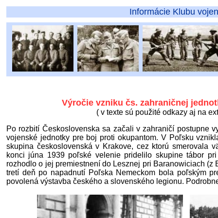
Informácie Klubu vojenskej histórie - p
Výročie vzniku čs. zahraničnej jedno
( v texte sú použité odkazy aj na ex
Po rozbití Československa sa začali v zahraničí postupne vytv
vojenské jednotky pre boj proti okupantom. V Poľsku vznikl
skupina československá v Krakove, cez ktorú smerovala v
konci júna 1939 poľské velenie pridelilo skupine tábor p
rozhodlo o jej premiestnení do Lesznej pri Baranowiciach (z 
tretí deň po napadnutí Poľska Nemeckom bola poľským p
povolená výstavba českého a slovenského legionu. Podrobnejš