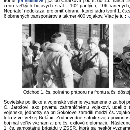
fronte
( j.z. od Charkova ) od 8. do 13. marca 1
pri Sokolove
cenu veľkých bojových strát - 102 padlých, 106 ranených,
Nepriateľ nedokázal prelomiť obranu, ktorej jadro tvoril 1. čs.
6 obrnených transportérov a takmer 400 vojakov. Viac je tu :
o
Odchod 1. čs. poľného práporu na frontu a čs. dôsto
Sovietske politické a vojenské velenie vyznamenalo za boj pr
O. Jarošovi, ako prvému zahraničnému vojakovi, udelilo t
vojenskej jednotky sa pri Sokolove zaradili medzi čs. vojak
letcov vo Veľkej Británii. Zodpovedne splnili svoju povinnos
boj mal veľký význam aj pre čs. exilovú diplomaciu. Následn
1. čs. samostatnú brigádu v ZSSR, ktorá sa neskôr vyznam