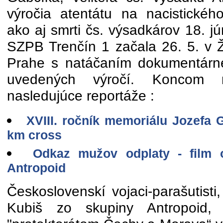
výročia atentátu na nacistickéh
ako aj smrti čs. výsadkárov 18. 
SZPB Trenčín 1 začala 26. 5. v Ž
Prahe s natáčaním dokumentárne
uvedených výročí. Koncom 
nasledujúce reportáže :
XVIII. ročník memoriálu Jozefa 
km cross
Odkaz mužov odplaty - film o
Antropoid
Československí vojaci-parašutist
Kubiš zo skupiny Antropoid,