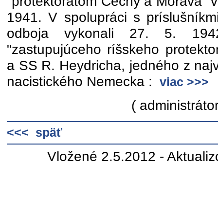
"protektorátom Čechy a Morava“ v 
1941. V spolupráci s príslušní
odboja vykonali 27. 5. 194
"zastupujúceho ríšskeho protektor
a SS R. Heydricha, jedného z najv
nacistického Nemecka :
viac >>>
( administrátor
<<< späť
Vložené 2.5.2012 - Aktuali