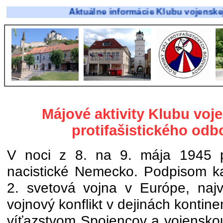
Aktuálne informácie Klubu vojenskej histórie 
Májové aktivity Klubu voje
protifašistického odb
V noci z 8. na 9. mája 1945 po
nacistické Nemecko. Podpisom kap
2. svetová vojna v Európe, najvä
vojnový konflikt v dejinách kontine
víťazstvom Spojencov a vojensko