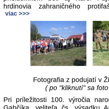
hrdinovia zahraničného protifa
viac >>>
Fotografia z podujatí v Ž
( po "kliknutí" sa foto
Pri príležitosti 100. výročia nar
Gabčíka, veliteľa čs. výsadku A