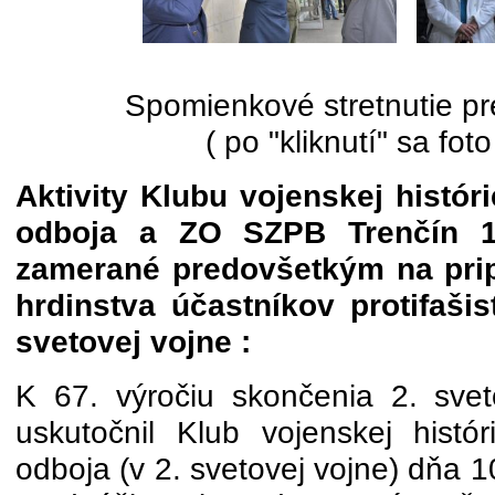
Spomienkové stretnutie p
( po "kliknutí" sa foto
Aktivity Klubu vojenskej históri
odboja a ZO SZPB Trenčín 1
zamerané predovšetkým na pri
hrdinstva účastníkov protifaši
svetovej vojne :
K 67. výročiu skončenia 2. sve
uskutočnil Klub vojenskej históri
odboja (v 2. svetovej vojne) dňa 