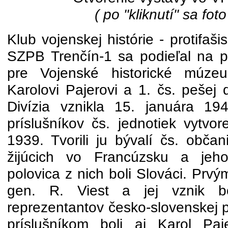
( po "kliknutí" sa foto
Klub vojenskej histórie - protifaš
SZPB Trenčín-1 sa podieľal na p
pre Vojenské historické múz
Karolovi Pajerovi a 1. čs. pešej 
Divízia vznikla 15. januára 1
príslušníkov čs. jednotiek vytvo
1939. Tvorili ju bývalí čs. občan
žijúcich vo Francúzsku a jeho
polovica z nich boli Slováci. Prvým
gen. R. Viest a jej vznik bo
reprezentantov česko-slovenskej p
príslušníkom boli aj Karol Pa