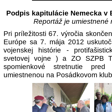
Podpis kapitulácie Nemecka v B
Reportáž je umiestnené 
Pri príležitosti 67. výročia skonče
Európe sa 7. mája 2012 uskutočni
vojenskej histórie - protifašist
svetovej vojne ) a ZO SZPB Tr
spomienkové stretnutie pred
umiestnenou na Posádkovom klub