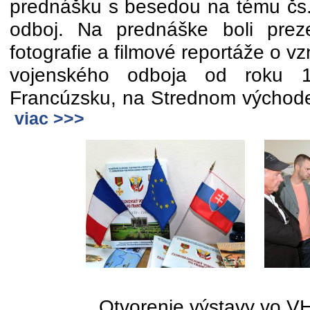
prednášku s besedou na tému čs.
odboj. Na prednáške boli preze
fotografie a filmové reportáže o v
vojenského odboja od roku 
Francúzsku, na Strednom východe a
viac >>>
Otvorenie výstavy vo V