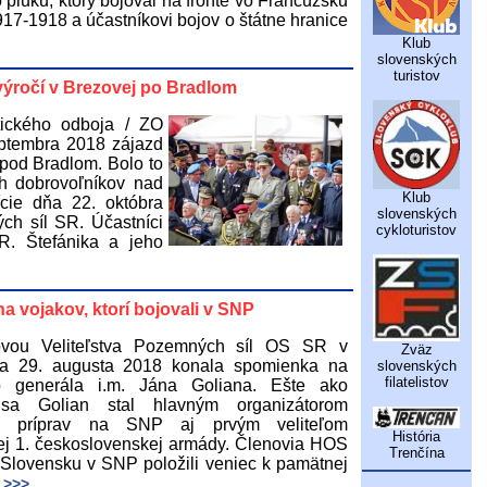
 pluku, ktorý bojoval na fronte vo Francúzsku
17-1918 a účastníkovi bojov o štátne hranice
Klub
slovenských
turistov
ýročí v Brezovej po Bradlom
stického odboja / ZO
eptembra 2018 zájazd
 pod Bradlom. Bolo to
ch dobrovoľníkov nad
Klub
ície dňa 22. októbra
slovenských
ch síl SR. Účastníci
cykloturistov
R. Štefánika a jeho
vojakov, ktorí bojovali v SNP
vou Veliteľstva Pozemných síl OS SR v
Zväz
sa 29. augusta 2018 konala spomienka na
slovenských
filatelistov
 generála i.m. Jána Goliana. Ešte ako
 sa Golian stal hlavným organizátorom
ch príprav na SNP aj prvým veliteľom
História
ej 1. československej armády. Členovia HOS
Trenčína
Slovensku v SNP položili veniec k pamätnej
 >>>