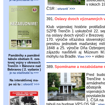
streleckého
v rokoch 19
ČSR :
otvoriť >>>
391.
Oslavy dvoch významných v
Klub vojenskej histórie protifaši
SZPB Trenčín 1 uskutočnil 22. s
na oslavy dvoch výročí v Brezovej
170. výročie víťazstva slovenský
presilou jednotiek maďarskej mil
1848 a 25. výročie Dňa Ozbrojený
zájazdu navštívili aj Múzeum M.
Pamätníky a pamätné
mohylu na Bradle.
+ video
Viac >>>
tabule obetiam II. sve-
tovej vojny v okresoch
Trenčín + Bánovce nad
389.
Spomíname a nezabúdame na 
Bebravou ( 2. vydanie )
je na stiahnutie tu >>>
Pred budo
Trenčíne 
Na interaktívnej ma-
armádneho
pe sú tu :
otvoriť >>>
dôstojník
vojenský
povstaleck
1. ČSA na 
tabuli na budove VPS OS SR :
viac