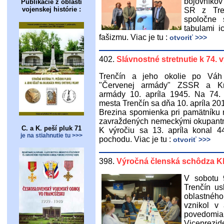
bojovníkov
Publikácie z oblasti
vojenskej histórie :
SR z Tren
spoločne
tabulami i
fašizmu. Viac je tu :
otvoriť >>>
402.
Slávnostné stretnutie k 74.
Trenčín a jeho okolie po Váh o
"Červenej armády" ZSSR a Krá
armády 10. apríla 1945. Na 74. 
mesta Trenčín sa dňa 10. apríla 20
Brezina spomienka pri pamätníku n
zavraždených nemeckými okupantm
C. a K. peší pluk 71
K výročiu sa 13. apríla konal 44.
je na stiahnutie tu >>>
pochodu. Viac je tu :
otvoriť >>>
398.
Výročná členská schôdza K
V sobotu 
Trenčín us
oblastnéh
vznikol v
povedomi
Viceprezi