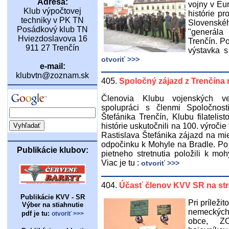
Adresa:
vojny v Eu
Klub výpočtovej
histórie pr
techniky v PK TN
Slovenské
Posádkový klub TN
"generála
Hviezdoslavova 16
Trenčín. P
911 27 Trenčín
výstavka s
otvoriť >>>
e-mail:
klubvtn@zoznam.sk
405.
Spoločný zájazd z Trenčína 
Členovia Klubu vojenských ve
spolupráci s členmi Spoločnost
Štefánika Trenčín, Klubu filatelis
histórie uskutočnili na 100. výročie
Rastislava Štefánika zájazd na mi
odpočinku k Mohyle na Bradle. Po 
Publikácie klubov:
pietneho stretnutia položili k mo
Viac je tu :
otvoriť >>>
404.
Účasť členov KVV SR na str
Publikácie KVV - SR
Pri príleži
Výber na stiahnutie
nemeckých v
pdf je tu:
otvoriť >>>
obce, ZO