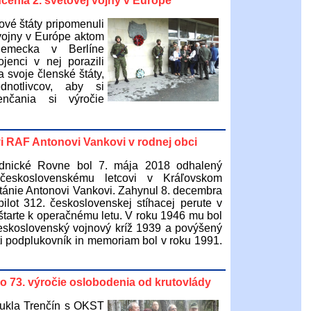
nčenia 2. svetovej vojny v Európe
ové štáty pripomenuli
 vojny v Európe aktom
Nemecka v Berlíne
enci v nej porazili
 svoje členské štáty,
dnotlivcov, aby si
enčania si výročie
i RAF Antonovi Vankovi v rodnej obci
dnické Rovne bol 7. mája 2018 odhalený
československému letcovi v Kráľovskom
itánie Antonovi Vankovi. Zahynul 8. decembra
ilot 312. československej stíhacej perute v
i štarte k operačnému letu. V roku 1946 mu bol
skoslovenský vojnový kríž 1939 a povýšený
i podplukovník in memoriam bol v roku 1991.
o 73. výročie oslobodenia od krutovlády
Dukla Trenčín s OKST