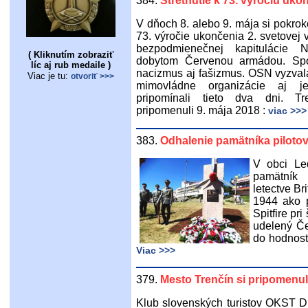
384.
Stretnutie k 73. výročiu uko
V dňoch 8. alebo 9. mája si pokrok
73. výročie ukončenia 2. svetovej
bezpodmienečnej kapitulácie 
( Kliknutím zobraziť
dobytom Červenou armádou. Spoj
líc aj rub medaile )
nacizmus aj fašizmus. OSN vyzvala
Viac je tu:
otvoriť >>>
mimovládne organizácie aj je
pripomínali tieto dva dni. Tr
pripomenuli 9. mája 2018 :
viac >>>
383.
Odhalenie pamätníka pilotov
V obci Le
pamätník 
letectve Br
1944 ako p
Spitfire pr
udelený Če
do hodnost
Viac >>>
379.
Mesto Trenčín si pripomenul
Klub slovenských turistov OKST 