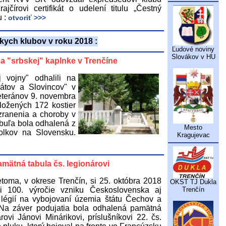
ajčírovi certifikát o udelení titulu „Čestný
u :
otvoriť >>>
skych klubov v roku 2018 :
Ľudové noviny
Slovákov v HU
a "srbskej" kaplnke v Trenčíne
 vojny" odhalili na
vátov a Slovincov" v
eteránov 9. novembra
ložených 172 kostier
 zranenia a choroby v
abuľa bola odhalená z
Mesto
polkov na Slovensku.
Kragujevac
mätná tabula čs. legionárovi
etoma, v okrese Trenčín, si 25. októbra 2018
OKST TJ Dukla
li 100. výročie vzniku Československa aj
Trenčín
 légií na vybojovaní územia štátu Čechov a
Na záver podujatia bola odhalená pamätná
rovi Jánovi Minárikovi, príslušníkovi 22. čs.