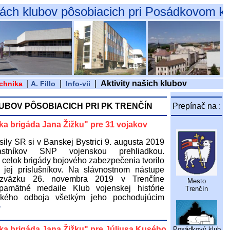
obiacich pri Posádkovom klube Trenčín
|
|
|
Aktivity našich klubov
chnika
A. Fillo
Info-vii
UBOV PÔSOBIACICH PRI PK TRENČÍN
Prepínač na :
ka brigáda Jana Žižku" pre 31 vojakov
ily SR si v Banskej Bystrici 9. augusta 2019
častníkov SNP vojenskou prehliadkou.
celok brigády bojového zabezpečenia tvorilo
jej príslušníkov. Na slávnostnom nástupe
 zväzku 26. novembra 2019 v Trenčíne
Mesto
pamätné medaile Klub vojenskej histórie
Trenčín
tického odboja všetkým jeho pochodujúcim
>
ka brigáda Jana Žižku" pre Júliusa Kusého
Posádkový klub