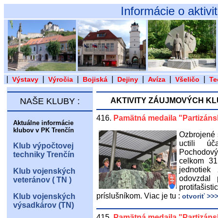
Informácie o aktivitách klubov pôs
|
|
|
|
|
|
|
Výstavy
Výročia
Bojiská
Dejiny
Avíza
Všeličo
Te
NAŠE KLUBY :
AKTIVITY ZÁUJMOVÝCH KL
416.
Pamätná medaila "Partizáns
Aktuálne informácie
klubov v PK Trenčín
Ozbrojené s
uctili ú
Klub výpočtovej
Pochodový 
techniky Trenčín
celkom 31 
jednotiek
Klub vojenských
odovzdal 
veteránov ( TN )
protifašis
príslušníkom. Viac je tu :
Klub vojenských
otvoriť >>
výsadkárov (TN)
415.
Pamätná medaila "Partizáns