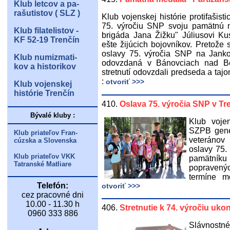
Klub letcov a pa-
rašutistov ( SLZ )
Klub vojenskej histórie protifašist
75. výročiu SNP svoju pamätnú m
Klub filatelistov -
brigáda Jana Žižku" Júliusovi K
KF 52-19 Trenčín
ešte žijúcich bojovníkov. Pretože
oslavy 75. výročia SNP na Jank
Klub numizmati-
odovzdaná v Bánovciach nad B
kov a historikov
stretnutí odovzdali predseda a tajo
:
otvoriť >>>
Klub vojenskej
histórie Trenčín
410.
Oslava 75. výročia SNP v Tr
Bývalé kluby :
Klub vojen
SZPB gener
Klub priateľov Fran-
veteránov
cúzska a Slovenska
oslavy 75.
Klub priateľov VKK
pamätníku 
Tatranské Matliare
popravený
termíne m
Telefón:
otvoriť >>>
cez pracovné dni
10.00 - 11.30 h
406.
Stretnutie k 74. výročiu uko
0960 333 886
Slávnostné 