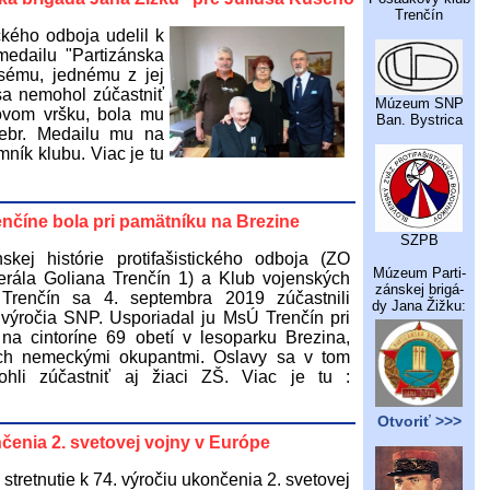
Trenčín
ického odboja udelil k
edailu "Partizánska
usému, jednému z jej
 sa nemohol zúčastniť
Múzeum SNP
ovom vršku, bola mu
Ban. Bystrica
ebr. Medailu mu na
mník klubu. Viac je tu
enčíne bola pri pamätníku na Brezine
SZPB
skej histórie protifašistického odboja (ZO
Múzeum Parti-
ála Goliana Trenčín 1) a Klub vojenských
zánskej brigá-
 Trenčín sa 4. septembra 2019 zúčastnili
dy Jana Žižku:
 výročia SNP. Usporiadal ju MsÚ Trenčín pri
na cintoríne 69 obetí v lesoparku Brezina,
ch nemeckými okupantmi. Oslavy sa v tom
ohli zúčastniť aj žiaci ZŠ. Viac je tu :
Otvoriť >>>
nčenia 2. svetovej vojny v Európe
stretnutie k 74. výročiu ukončenia 2. svetovej