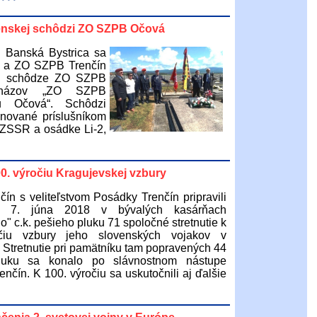
lenskej schôdzi ZO SZPB Očová
Banská Bystrica sa
n a ZO SZPB Trenčín
kej schôdze ZO SZPB
 názov „ZO SZPB
ku Očová“. Schôdzi
enované príslušníkom
v ZSSR a osádke Li-2,
0. výročiu Kragujevskej vzbury
ín s veliteľstvom Posádky Trenčín pripravili
ok 7. júna 2018 v bývalých kasárňach
o" c.k. pešieho pluku 71 spoločné stretnutie k
čiu vzbury jeho slovenských vojakov v
 Stretnutie pri pamätníku tam popravených 44
luku sa konalo po slávnostnom nástupe
nčín. K 100. výročiu sa uskutočnili aj ďalšie