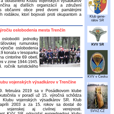
 a oblastného Klubu vojenských výsadkárov
čína aj ďalších organizácií a združení
 s občanmi obce pred dvomi pamätnými
ch rodákov, ktorí bojovali proti okupantom a
Klub gene-
rálov SR
 výročiu oslobodenia mesta Trenčín
slobodili jednotky
ľovskej rumunskej
KVV SR
výročie oslobodenia
19 konala v lesoparku
a cintoríne 69 obetí,
i v zime 1944-1945.
 ročník turistického
KVV v Česku
lubu vojenských výsadkárov v Trenčíne
9. februára 2019 sa v Posádkovom klube
kutočnila v poradí už 15. výročná schôdza
o Klubu vojenských výsadkárov SR. Klub
 apríli 2003 a za 15. rokov sa dostal do
a vojenskej aj civilnej verejnosti.
SVVZ.CZ
dent KVV SR odovzdal expredsedovi klubu