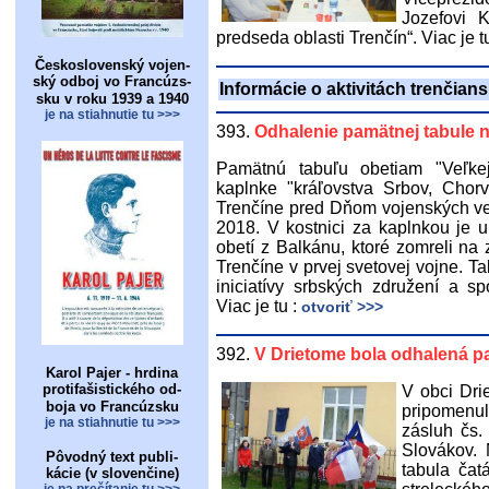
Jozefovi Kr
predseda oblasti Trenčín“. Viac je t
Československý vojen-
ský odboj vo Francúzs-
Informácie o aktivitách trenčian
sku v roku 1939 a 1940
je na stiahnutie tu >>>
393.
Odhalenie pamätnej tabule n
Pamätnú tabuľu obetiam "Veľkej
kaplnke "kráľovstva Srbov, Chor
Trenčíne pred Dňom vojenských v
2018. V kostnici za kaplnkou je u
obetí z Balkánu, ktoré zomreli na
Trenčíne v prvej svetovej vojne. T
iniciatívy srbských združení a s
Viac je tu :
otvoriť >>>
392.
V Drietome bola odhalená pa
Karol Pajer - hrdina
protifašistického od-
V obci Dri
boja vo Francúzsku
pripomenu
je na stiahnutie tu >>>
zásluh čs.
Slovákov. 
Pôvodný text publi-
tabula čatá
kácie (v slovenčine)
je na prečítanie tu >>>