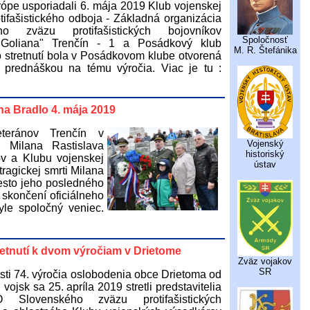
rópe usporiadali 6. mája 2019 Klub vojenskej
otifašistického odboja - Základná organizácia
ho zväzu protifašistických bojovníkov
Spoločnosť
 Goliana" Trenčín - 1 a Posádkový klub
M. R. Štefánika
o stretnutí bola v Posádkovom klube otvorená
 prednáškou na tému výročia. Viac je tu :
na Bradlo 4. mája 2019
teránov Trenčín v
Vojenský
i Milana Rastislava
historiský
tov a Klubu vojenskej
ústav
 tragickej smrti Milana
esto jeho posledného
skončení oficiálneho
hyle spoločný veniec.
etnutí k dvom výročiam v Drietome
Zväz vojakov
SR
tosti 74. výročia oslobodenia obce Drietoma od
ojsk sa 25. apríla 2019 stretli predstavitelia
 Slovenského zväzu protifašistických