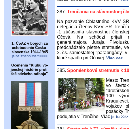
387.
Trenčania na slávnostnej č
Na pozvanie Oblastného KVV SR 
delegácia členov KVV SR Trenčí
-1 zúčastnila slávnostnej člens
Očová. Na schôdzi prijali
generálmajora Juraja Pivolus
1. ČSAZ v bojoch za
predchádzalo pietne stretnutie, v
oslobodenie Česko-
slovenska 1944-1945
2. čs. samostatnej "parabrigády" 
je na stiahnutie tu >>>
ktoré spadlo pri Očovej.
Viac >>>
Ocenenia "Klubu vo-
jenskej histórie proti-
385.
Spomienkové stretnutie k 10
fašistického odboja"
Mesto Trenč
vo štvrt
"drotárskeh
100. výro
Kragujevci.
vojakov p
posádky Tre
podujatia v Trenčíne. Viac
je tu >>>