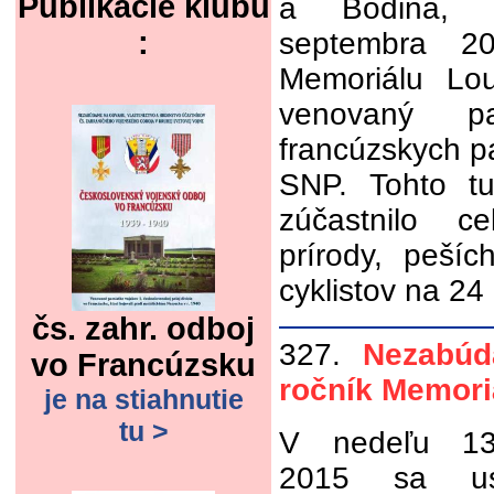
Publikácie klubu
a Bodina, u
:
septembra 2
Memoriálu Lo
venovaný p
francúzskych pa
SNP. Tohto tur
zúčastnilo c
prírody, peší
cyklistov na 24 
čs. zahr. odboj
327.
Nezabúd
vo Francúzsku
ročník Memori
je na stiahnutie
tu >
V nedeľu 13
2015 sa usk