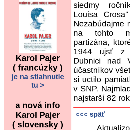
siedmy roční
Louisa Crosa
Nezabúdajme n
na tohto ml
partizána, kto
1944 ujsť z 
Karol Pajer
Dubnici nad 
( francúzky )
účastníkov vše
je na stiahnutie
si uctilo pamia
tu >
v SNP. Najmladš
najstarší 82 ro
a nová info
Karol Pajer
<<< späť
( slovensky )
Aktualiz