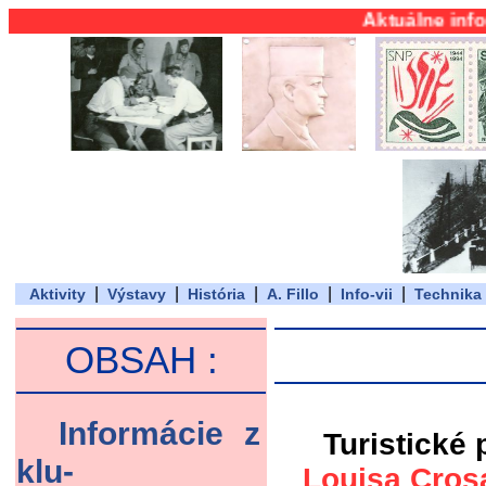
Aktuálne informácie 
|
|
|
|
|
Aktivity
Výstavy
História
A. Fillo
Info-vii
Technika
OBSAH :
Informácie z
Turistické 
klu-
Louisa Cros