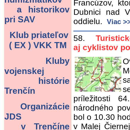
Francúzov, kto
a historikov
Dubnici nad 
pri SAV
oddielu.
Viac >
Klub priateľov
58.
Turistick
( EX ) VKK TM
aj cyklistov 
Kluby
O
vojenskej
M
s
histórie
s
Trenčín
príležitosti 6
Organizácie
národného povs
JDS
bol o 10.30 ho
v Trenčíne
v Malej Čierne