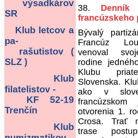
výsadkárov
38.
Denník
SR
francúzskeho 
Klub letcov a
Bývalý partiz
pa-
Francúz Lou
rašutistov (
venoval svo
SLZ )
rodine jednéh
Klubu pria
Klub
Slovenska. Klu
filatelistov -
ako v slov
KF 52-19
francúzskom j
Trenčín
otvorenia 1. r
Crosa. Trať 
Klub
trase postu
numizmatikov