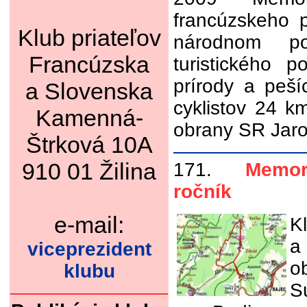
francúzskeho 
Klub priateľov
národnom po
Francúzska
turistického p
prírody a peší
a Slovenska
cyklistov 24 km
Kamenná-
obrany SR Jar
Štrková 10A
910 01 Žilina
171.
Memoriá
ročník
e-mail:
K
a
viceprezident
o
klubu
S