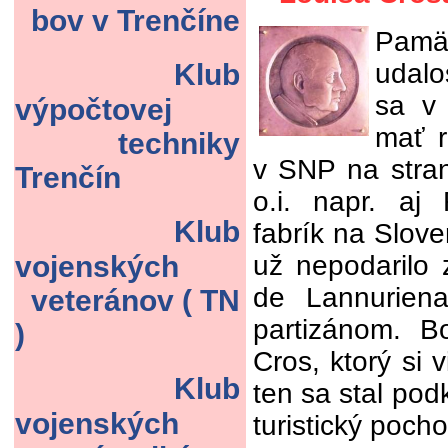
bov v Trenčíne
Pamä
Klub
udalo
sa v 
výpočtovej
mať r
techniky
v SNP na stran
Trenčín
o.i. napr. aj
Klub
fabrík na Slov
vojenských
už nepodarilo 
de Lannuriena
veteránov ( TN
partizánom. B
)
Cros, ktorý si 
Klub
ten sa stal po
vojenských
turistický poch