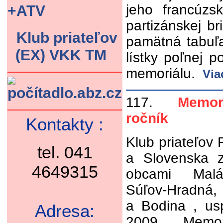
jeho francúzs
+ATV
partizánskej b
Klub priateľov
pamätná tabuľa
(EX) VKK TM
lístky poľnej 
memoriálu.
Via
117.
Memoriá
ročník
Kontakty :
Klub priateľov
tel. 041
a Slovenska z
4649315
obcami Malá
Súľov-Hradná,
a Bodina , usp
Adresa:
2009 Memor