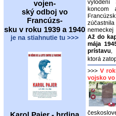
vylodení
vojen-
koncom a
ský odboj vo
Francúzs
Francúzs-
zúčastni
sku v roku 1939 a 1940
nemeckej 
Až do kap
je na stiahnutie tu >>>
mája 1945
prístavu
,
ktorá zatop
>>>
V rok
vojsko vo 
českoslove
Karol Pajer - hrdina