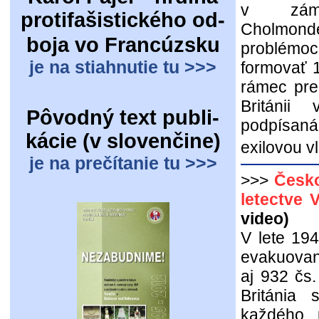
v zámo
protifašistického od-
Cholmonde
boja vo Francúzsku
problémoc
je na stiahnutie tu >>>
formovať 1
rámec pre
Británii
Pôvodný text publi-
podpísan
kácie (v slovenčine)
exilovou v
je na prečítanie tu >>>
>>>
Česko
letectve V
video)
V lete 194
evakuovan
aj 932 čs.
Británia 
každého p