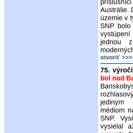
príslušníc
Austrálie.
územie v t
SNP bolo 
vystúpení 
jednou z
modernýc
otvoriť >>>
75. výroči
bol nad B
Banskobys
rozhlaso
jediným
médiom na
SNP. Vysi
vysielal 