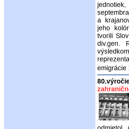
jednotiek
septembra
a krajano
jeho koló
tvorili Slo
div.gen. 
výsled
repreze
emigrácie 
80.výroči
zahranič
odmietol 