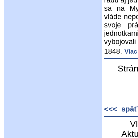
radu aj je
sa na Myj
vláde nepo
svoje pr
jednotka
vybojoval
1848.
Viac
Strá
<<< späť
V
Akt