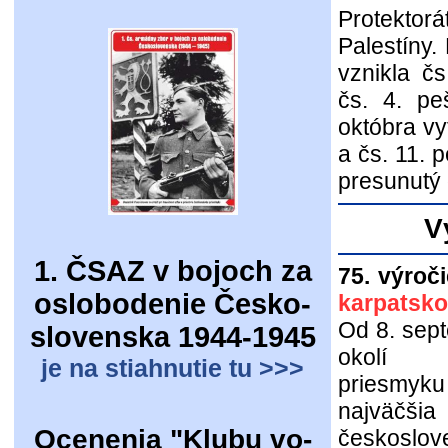
Protektor
Palestíny.
vznikla č
čs. 4. pe
októbra vy
a čs. 11. 
presunutý
V
1. ČSAZ v bojoch za
75. výroči
oslobodenie Česko-
karpatsko
Od 8. sep
slovenska 1944-1945
okolí 
je na stiahnutie tu >>>
priesmy
najvä
Ocenenia "Klubu vo-
českoslov