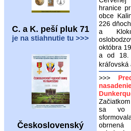
Červenej
hranice p
obce Kali
226 dňoch
C. a K. peší pluk 71
a Kloko
je na stiahnutie tu >>>
oslobodz
októbra 1
a od 18.
kráľovská
>>>
Pre
nasadeni
Dunkerqu
Začiatko
sa vo V
sformoval
Československý
obrnen