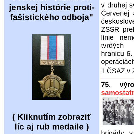
v druhej s
jenskej histórie proti-
Červenej 
fašistického odboja"
českoslo
ZSSR preb
línie nem
tvrdých 
hranicu 6.
operáciác
1.ČSAZ v 
75. výr
samostat
( Kliknutím zobraziť
líc aj rub medaile )
brigády v