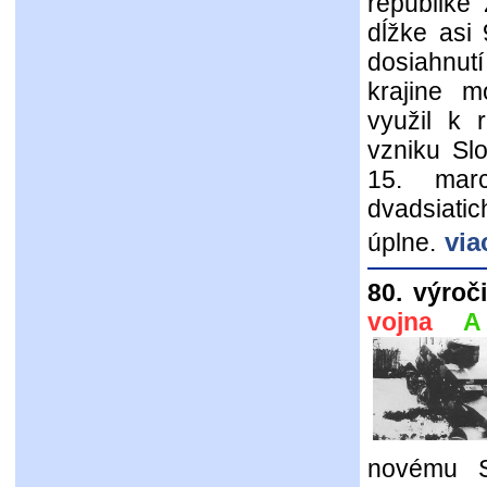
republike
dĺžke asi 
dosiahnutí
krajine mo
využil k 
vzniku Sl
15. mar
dvadsiati
via
úplne.
80. výroč
vojna
A
novému S