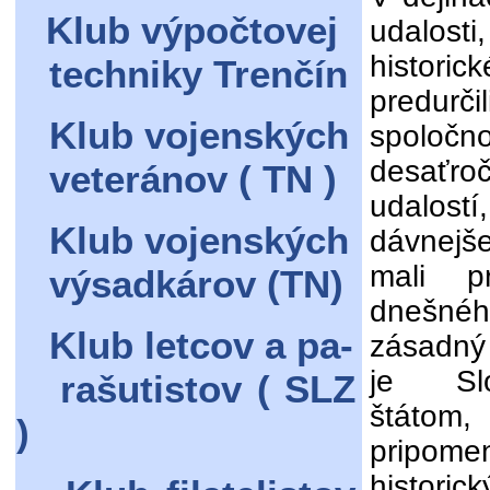
Klub výpočtovej
udalosti
histori
techniky Trenčín
predur
Klub vojenských
spoločn
desaťr
veteránov ( TN )
udalost
Klub vojenských
dávnejš
mali p
výsadkárov (TN)
dnešné
Klub letcov a pa-
zásadný
je Slo
rašutistov ( SLZ
štátom
)
pripome
historic