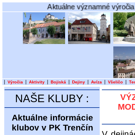
Aktuálne významné výročia v dejinác
|
|
|
|
|
|
|
Výročia
Aktivity
Bojiská
Dejiny
Avíza
Všeličo
Te
NAŠE KLUBY :
VÝ
MOD
Aktuálne informácie
klubov v PK Trenčín
V dejiná