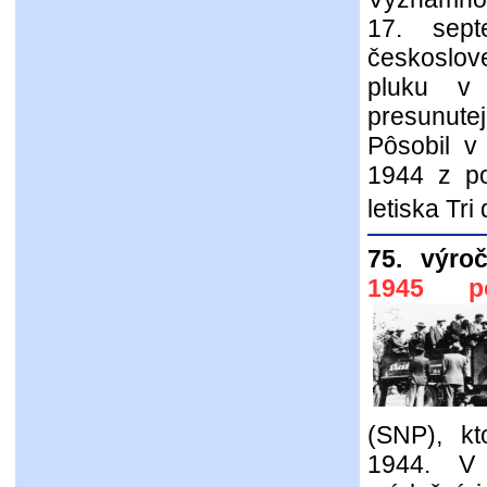
17. sept
českoslov
pluku v 
presunute
Pôsobil v 
1944 z po
letiska Tri
75. výroč
1945 po
(SNP), kt
1944. V 