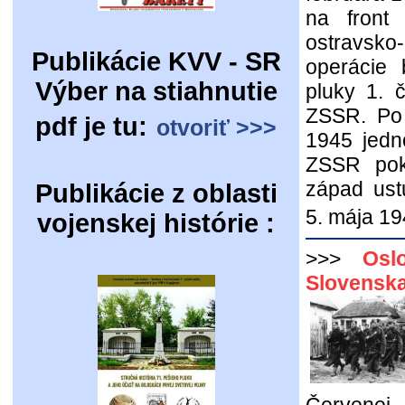
na front
ostravsko
Publikácie KVV - SR
operácie 
Výber na stiahnutie
pluky 1. č
ZSSR. Po 
pdf je tu:
otvoriť >>>
1945 jedn
ZSSR pokr
západ ust
Publikácie z oblasti
5. mája 19
vojenskej histórie :
>>>
Osl
Slovenska