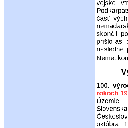
vojsko v
Podkarpat
časť vých
nemaďarsk
skončil p
prišlo asi
následne 
Nemecko
V
100. výro
rokoch 19
Územi
Slovenska
Českoslo
októbra 1