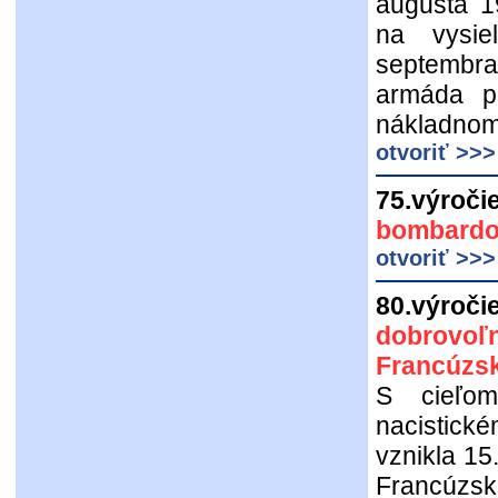
augusta 1
na vysie
septembr
armáda po
nákladno
otvoriť >>
75.výroči
bombardov
otvoriť >>>
80.výroči
dobrovo
Francúzs
S cieľom
nacisti
vznikla 15
Francúzsk