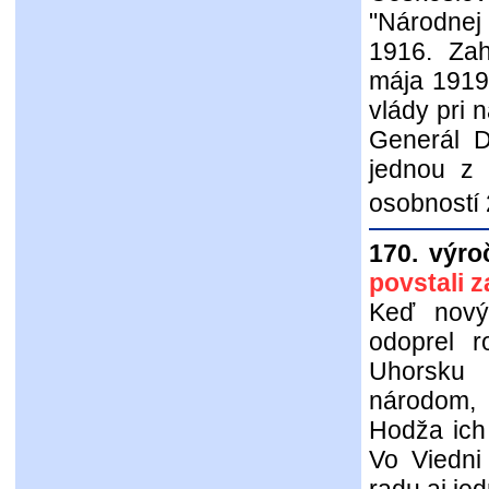
"Národnej
1916. Zahy
mája 1919 
vlády pri n
Generál Dr
jednou z 
osobností 
170. výroč
povstali z
Keď nový
odoprel 
Uhorsku
národom,
Hodža ich 
Vo Viedni