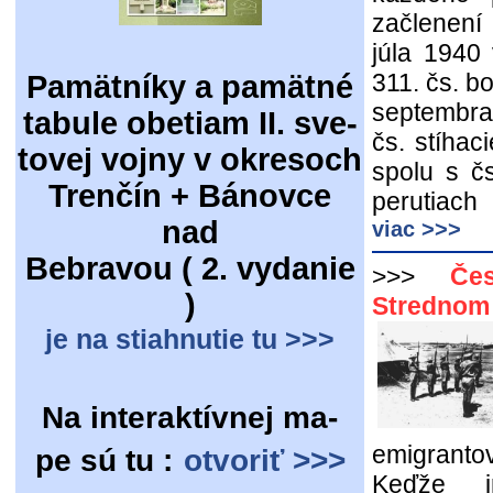
začlenení
júla 1940 
311. čs. b
Pamätníky a pamätné
septembra 
tabule obetiam II. sve-
čs. stíhac
tovej vojny v okresoch
spolu s čs
Trenčín + Bánovce
perutiach 
nad
viac >>>
Bebravou ( 2. vydanie
>>>
Če
)
Strednom 
je na stiahnutie tu >>>
Na interaktívnej ma-
emigrant
pe sú tu :
otvoriť >>>
Keďže i