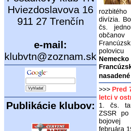
Hviezdoslavova 16
rozbitého
911 27 Trenčín
divízia. B
čs. jedn
občanov 
e-mail:
Francúzsk
polovicu
klubvtn@zoznam.sk
Nemecko
Francúzsk
nasadené 
>>>
Pred 7
letci v os
Publikácie klubov:
1. čs. t
ZSSR po d
bojovej 
februára 