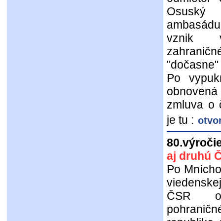
Osuský 
ambasádu.
vznik 
zahraničn
"dočasne"
Po vypuk
obnovená 
zmluva o 
je tu :
otvo
80.výroči
aj druhú 
Po Mnícho
viedenskej
ČSR od
pohraničn