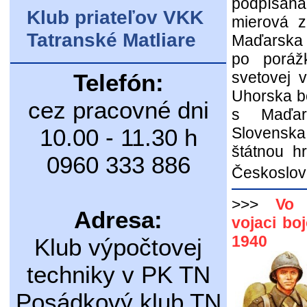
podpísa
Klub priateľov VKK
mierová z
Tatranské Matliare
Maďarska 
po poráž
svetovej 
Telefón:
Uhorska bo
cez pracovné dni
s Maďar
10.00 - 11.30 h
Slovensk
štátnou h
0960 333 886
Českoslov
>>>
Vo 
Adresa:
vojaci bo
1940
Klub výpočtovej
techniky v PK TN
Posádkový klub TN