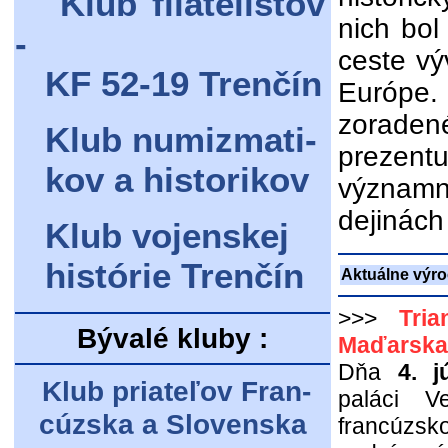
Klub filatelistov
nich bol
-
ceste vý
KF 52-19 Trenčín
Európe
zoraden
Klub numizmati-
prezen
kov a historikov
významn
dejinách 
Klub vojenskej
histórie Trenčín
Aktuálne výro
>>>
Tri
Bývalé kluby :
Maďarska 
Dňa
4. 
Klub priateľov Fran-
paláci V
cúzska a Slovenska
francúzs