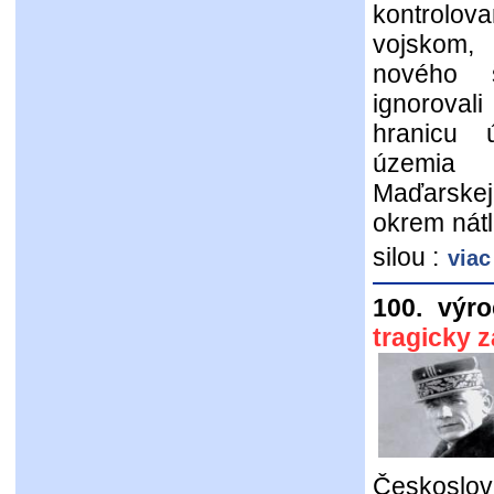
kontrolo
vojskom, 
nového 
ignoroval
hranicu 
územia 
Maďarskej 
okrem nátl
silou :
viac
100. výro
tragicky z
Českoslo