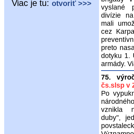
Viac je tu:
otvoriť >>>
vyslané 
divízie n
mali umož
cez Karpa
preventívn
preto nas
dotyku 1. 
armády. Via
75. výro
čs.slsp v
Po vypukn
národné
vznikla 
duby", je
povstalec
Významno