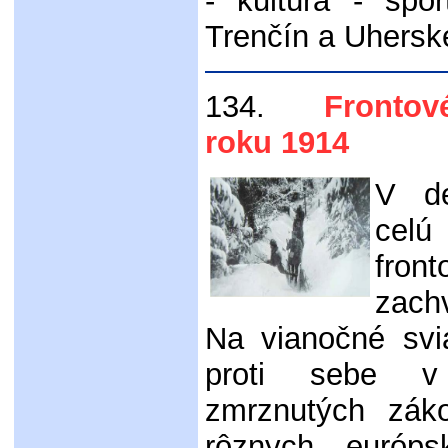
- kultúra - spo
Trenčín a Uhersk
134.
Frontové 
roku 1914
V de
celú
fron
zach
Na vianočné svi
proti sebe v
zmrznutých záko
rôznych európ