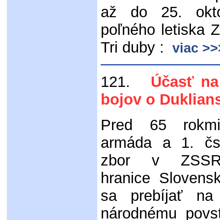
až do 25. okt
poľného letiska Z
Tri duby :
viac >>
121.
Účasť na 
bojov o Duklian
Pred 65 rokm
armáda a 1. čs
zbor v ZSSR 
hranice Slovens
sa prebíjať n
národnému povst