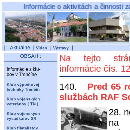
Informácie o aktivitách a činnosti záuj
| Aktuálne |
|
|
Video
Výstavy
OBSAH :
Na tejto str
informácie čís. 1
Informácie z klu-
bov v Trenčíne
140.
Pred 65 ro
Klub výpočtovej
techniky Trenčín
službách RAF Sq
Klub vojenských
veteránov ( TN )
28. 
Klub vojenských
výsadkárov SR
na 
Klub filatelistov