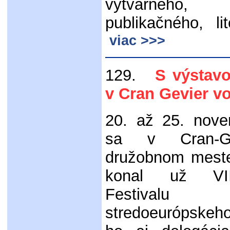
výtvarného,
publikačného, li
viac >>>
129.
S výstavou
v Cran Gevier v
20. až 25. nov
sa v Cran-Gé
družobnom meste
konal už VII
Festivalu
stredoeurópskeh