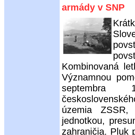
armády v SNP
Krá
Slo
pov
pov
Kombinovaná letk
Významnou pomo
septembra 
československéh
územia ZSSR, 
jednotkou, pres
zahraničia. Pluk p