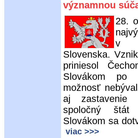
významnou súča
28. 
najv
v m
Slovenska. Vzni
priniesol Čecho
Slovákom po 
možnosť nebýval
aj zastavenie 
spoločný štá
Slovákom sa dotv
viac >>>