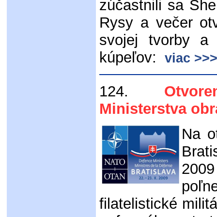
zúčastnili sa She
Rysy a večer otv
svojej tvorby a 
kúpeľov:
viac >>
124.
Otvoren
Ministerstva ob
Na o
Brat
2009
poľ
filatelistické mil