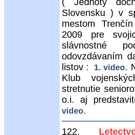
( Jednoty dôc
Slovensku ) v s
mestom Trenčín 
2009 pre svojic
slávnostné po
odovzdávaním da
listov :
. 
1. video
Klub vojenskýc
stretnutie senioro
o.i. aj predstav
.
video
122.
Letectvo 