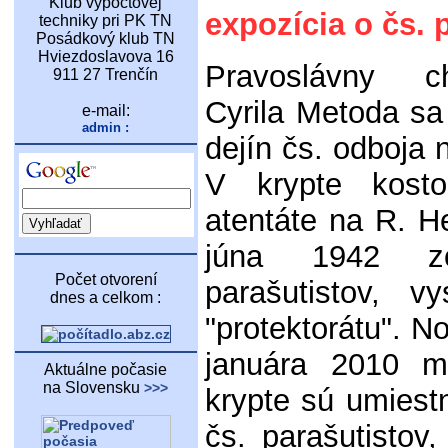
Klub výpočtovej
expozícia o čs.
techniky pri PK TN
Posádkový klub TN
Hviezdoslavova 16
Pravoslávny 
911 27 Trenčín
Cyrila Metoda sa
e-mail:
admin :
dejín čs. odboja 
V krypte kost
atentáte na R. H
júna 1942 z
Počet otvorení
parašutistov, 
dnes a celkom :
"protektorátu". No
januára 2010 m
Aktuálne počasie
na Slovensku
>>>
krypte sú umiest
čs. parašutistov,