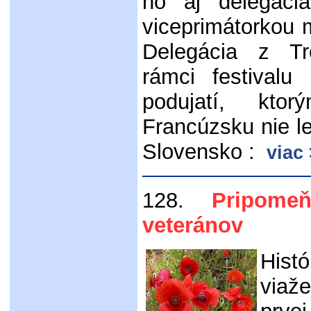
ho aj delegáci
viceprimátorkou
Delegácia z Tr
rámci festivalu
podujatí, ktor
Francúzsku nie le
Slovensko :
viac
128.
Pripomeňm
veteránov
Hist
viaž