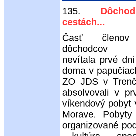
135.
Dôchodco
cestách...
Časť členov
dôchodcov S
nevítala prvé dn
doma v papučiac
ZO JDS v Trenčí
absolvovali v p
víkendový pobyt 
Morave. Pobyty
organizované pod