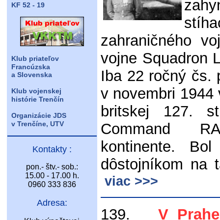
zahy
KF 52 - 19
stí
zahraničného vo
vojne Squadron 
Klub priateľov
Francúzska
Iba 22 ročný čs.
a Slovenska
v novembri 1944 
Klub vojenskej
histórie Trenčín
britskej 127. s
Organizácie JDS
v Trenčíne, UTV
Command RAF
kontinente. Bol
Kontakty :
dôstojníkom na 
pon.- štv.- sob.:
15.00 - 17.00 h.
viac >>>
0960 333 836
Adresa:
139.
V Prahe 