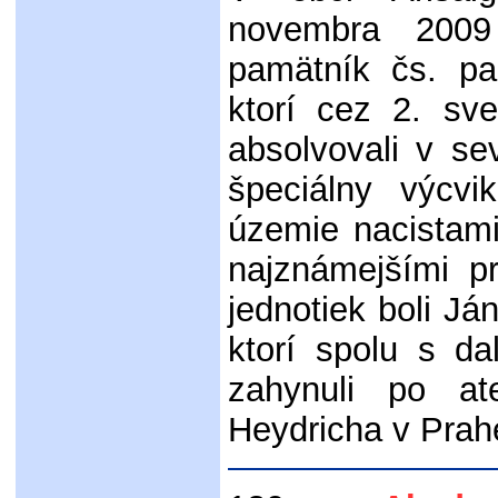
novembra 2009
pamätník čs. pa
ktorí cez 2. sv
absolvovali v s
špeciálny výcvi
územie nacistami
najznámejšími pr
jednotiek boli Já
ktorí spolu s da
zahynuli po at
Heydricha v Prah