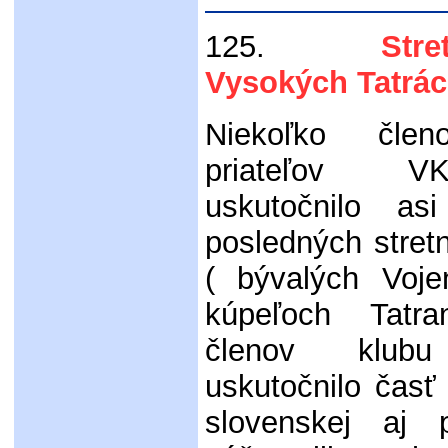
125.
Stretnu
Vysokých Tatrá
Niekoľko čle
priateľov
uskutočnilo as
posledných stretn
( bývalých Voje
kúpeľoch Tatra
členov klubu
uskutočnilo časť
slovenskej aj p