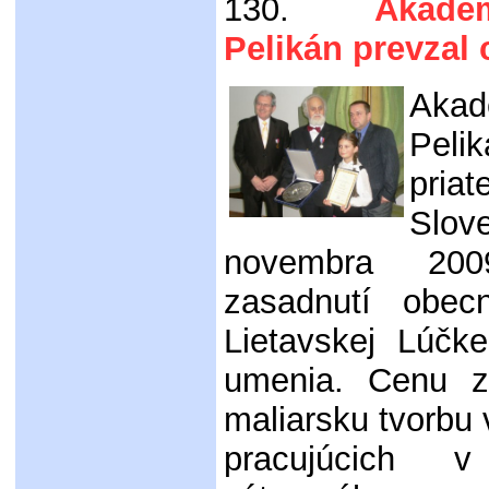
130.
Akademi
Pelikán prevzal
Akad
Peli
pria
Slov
novembra 200
zasadnutí obecn
Lietavskej Lúčk
umenia. Cenu z
maliarsku tvorbu 
pracujúcich 