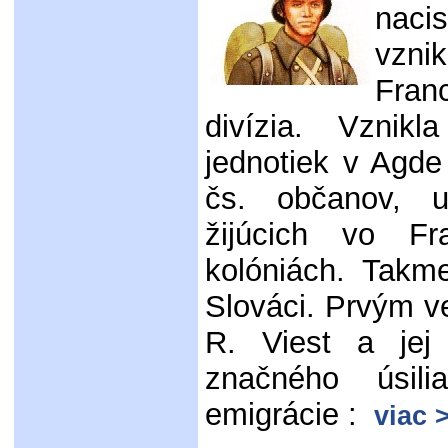
nac
vzni
Fran
divízia. Vznikl
jednotiek v Agd
čs. občanov, u
žijúcich vo F
kolóniách. Takme
Slováci. Prvým ve
R. Viest a jej
značného úsili
emigrácie :
viac 