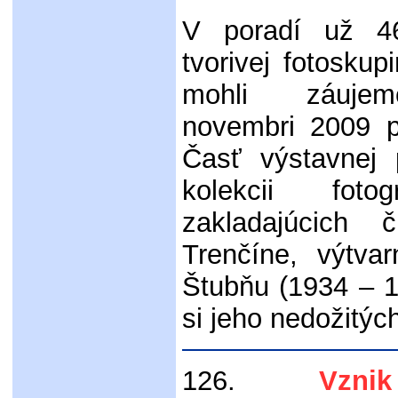
V poradí už 46
tvorivej fotoskup
mohli záuje
novembri 2009 p
Časť výstavnej 
kolekcii fot
zakladajúcich 
Trenčíne, výtva
Štubňu (1934 – 1
si jeho nedožitýc
126.
Vznik Č