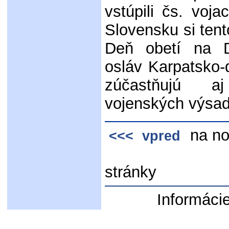
vstúpili čs. voj
Slovensku si ten
Deň obetí na D
osláv Karpatsko-
zúčastňujú a
vojenských výsa
na 
<<< vpred
stránky
Informácie