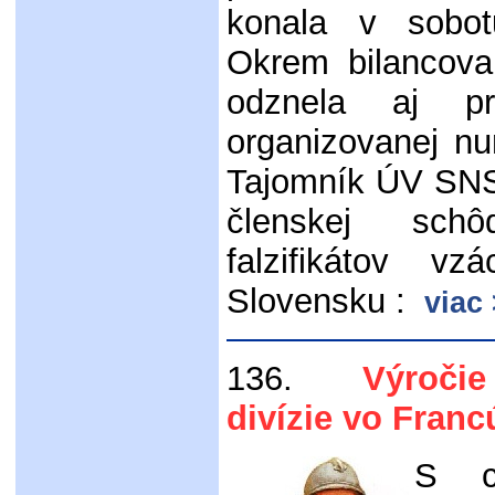
konala v sobot
Okrem bilancova
odznela aj p
organizovanej nu
Tajomník ÚV SNS
členskej sch
falzifikátov v
Slovensku :
viac
136.
Výročie v
divízie vo Fran
S ci