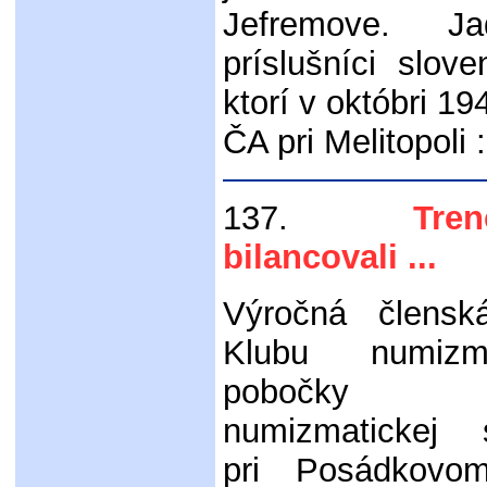
Jefremove. Ja
príslušníci slove
ktorí v októbri 19
ČA pri Melitopoli 
137.
Trenčia
bilancovali ...
Výročná člensk
Klubu numizm
pobočky Slo
numizmatickej s
pri Posádkovo