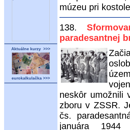
múzeu pri kostole
138.
Sformovani
paradesantnej b
Aktuálne kurzy >>>
Zači
oslo
územ
eurokalkulačka >>>
voje
neskôr umožnili 
zboru v ZSSR. J
čs. paradesantn
januára 1944