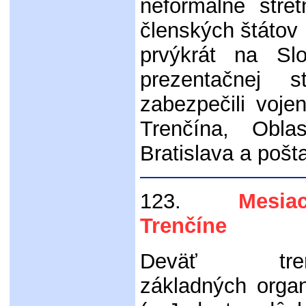
neformálne stret
členských štátov
prvýkrát na Sl
prezentačnej s
zabezpečili vojens
Trenčína, Oblas
Bratislava a pošt
123.
Mesiac 
Trenčíne
Deväť trenč
základných orga