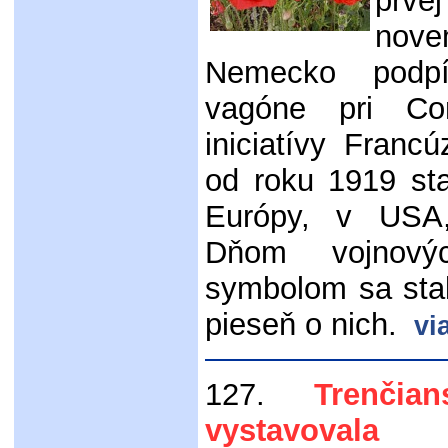
prve
nove
Nemecko podpí
vagóne pri Co
iniciatívy Fran
od roku 1919 st
Európy, v USA,
Dňom vojnový
symbolom sa stal
pieseň o nich.
vi
127.
Trenčians
vystavovala