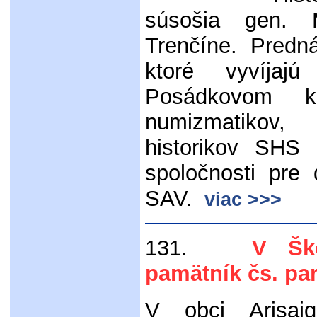
súsošia gen. 
Trenčíne. Predná
ktoré vyvíjaj
Posádkovom k
numizmatikov,
historikov SHS 
spoločnosti pre 
SAV.
viac >>>
131.
V Škóts
pamätník čs. pa
V obci Arisai