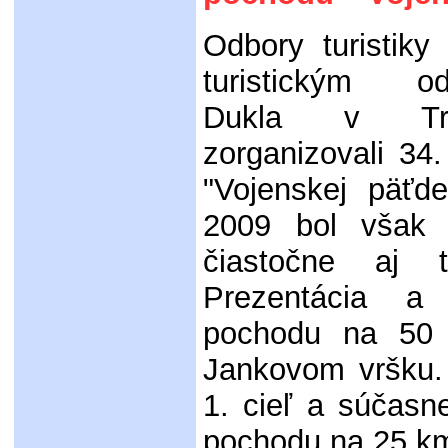
Odbory turistik
turistickým od
Dukla v Tre
zorganizovali 34.
"Vojenskej päťde
2009 bol však
čiastočne aj
Prezentácia a 
pochodu na 50
Jankovom vršku.
1. cieľ a súčasne
pochodu na 25 km