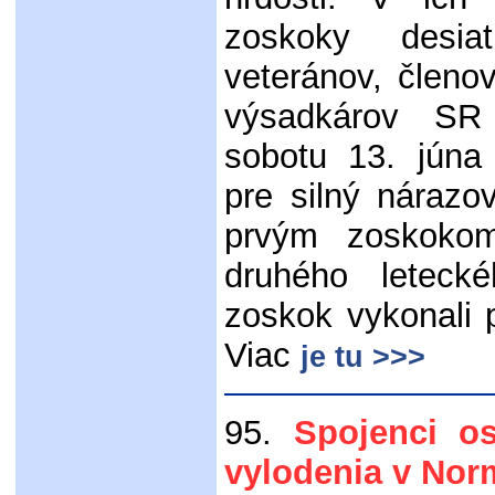
zoskoky desia
veteránov, členo
výsadkárov SR
sobotu 13. júna 
pre silný nárazo
prvým zoskokom
druhého letec
zoskok vykonali 
Viac
je tu >>>
95.
Spojenci os
vylodenia v Nor