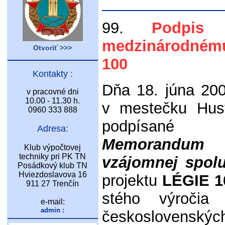
99.
Podpis
medzinárodném
Otvoriť >>>
100
Kontakty :
Dňa 18. júna 20
v pracovné dni
10.00 - 11.30 h.
v mestečku Hus
0960 333 888
podpísané
Adresa:
Memorand
Klub výpočtovej
techniky pri PK TN
vzájomnej spolu
Posádkový klub TN
Hviezdoslavova 16
projektu
LÉGIE 1
911 27 Trenčín
stého výročia
e-mail:
admin :
československý