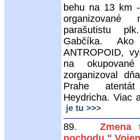
behu na 13 km -
organizované
parašutistu p
Gabčíka. Ako 
ANTROPOID, vys
na okupované
zorganizoval dň
Prahe atentá
Heydricha. Viac a
je tu >>>
89.
Zmena tra
pochodu " Vojen