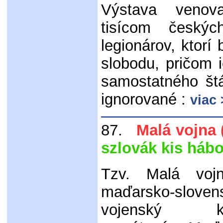
Výstava venov
tisícom český
legionárov, ktorí
slobodu, pričom 
samostatného štá
ignorované :
viac
87.
Malá vojna (
szlovák kis háb
Tzv. Malá voj
maďarsko-sloven
vojenský konf