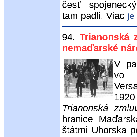
česť spojeneck
tam padli. Viac
je
94.
Trianonská 
nemaďarské nár
V pa
vo 
Versa
192
Trianonská zmlu
hranice Maďarsk
štátmi Uhorska po