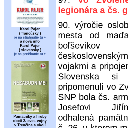
legionára a čs. 
90. výročie oslo
Karol Pajer
mesta od maďa
( francúzky )
je na stiahnutie tu >
a nová info
boľševikov
Karol Pajer
( slovensky )
československým
je na prečítanie tu >
vojakmi a pripoj
Slovenska si
pripomenuli vo Z
SNP bola čs. ar
Josefovi Jiř
odhalená pamät
Pamätníky a hroby
obetí 2. svet. vojny
v Trenčíne a okolí
č. 26, v ktorom m