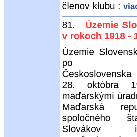
členov klubu :
via
81.
Územie Slo
v rokoch 1918 -
Územie Slovensk
po vzn
Československa
28. októbra 1
maďarskými úradm
Maďarská repu
spoločného š
Slovákov i