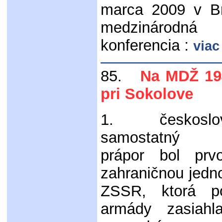
marca 2009 v Br
medzinárodn
konferencia :
viac
85.
Na MDŽ 1943
pri Sokolove
1. českoslov
samostatný 
prápor bol prv
zahraničnou jedn
ZSSR, ktorá p
armády zasiahl