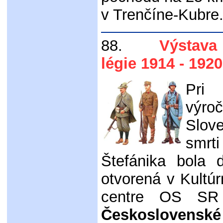
v Trenčíne-Kubre.
88.
Výstava "
légie 1914 - 192
Pri 
výr
Slov
smr
Štefánika bola
otvorená v Kult
centre OS SR 
Československé