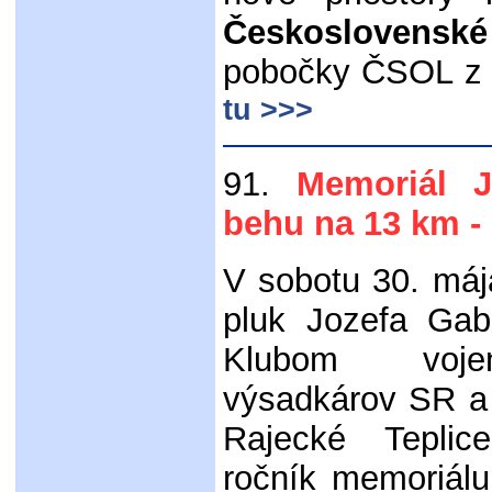
Československé
pobočky ČSOL z
tu >>>
91.
Memoriál J
behu na 13 km -
V sobotu 30. má
pluk Jozefa Gab
Klubom vojen
výsadkárov SR a
Rajecké Teplic
ročník memoriál