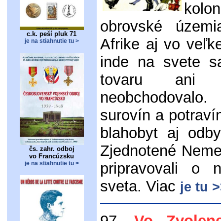
kolon
obrovské územi
c.k. peší pluk 71
Afrike aj vo veľk
je na stiahnutie tu >
inde na svete s
tovaru ani t
neobchodovalo
surovín a potraví
blahobyt aj odby
Zjednotené Neme
čs. zahr. odboj
vo Francúzsku
je na stiahnutie tu >
pripravovali o 
sveta. Viac
je tu 
97.
Vo Zvolen