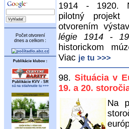
1914 - 1920. 
pilotný projekt
otvorením výst
légie 1914 - 1
Počet otvorení
dnes a celkom :
historickom mú
Viac
je tu >>>
Publikácie klubov :
98.
Situácia v 
Publikácie KVV - SR
19. a 20. storoči
sú na stiahnutie tu >>>
Na p
sto
euró