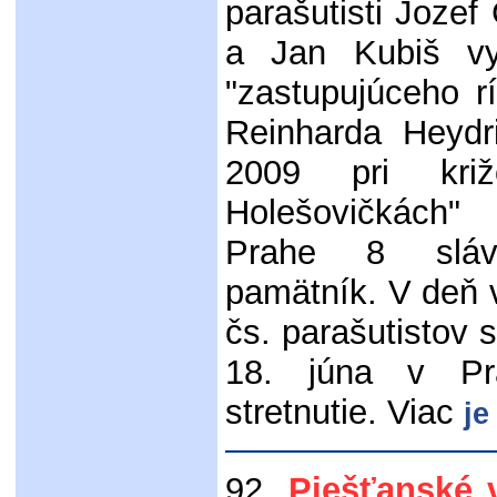
parašutisti Jozef
a Jan Kubiš vy
"zastupujúceho r
Reinharda Heydr
2009 pri kri
Holešovičkách
Prahe 8 sláv
pamätník. V deň v
čs. parašutistov
18. júna v Pr
stretnutie. Viac
je
92.
Piešťanské