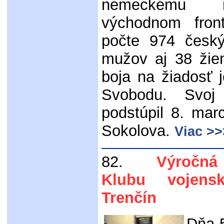
nemeckému ne
východnom fron
počte 974 česk
mužov aj 38 žie
boja na žiadosť j
Svobodu. Svoj
podstúpil 8. mar
Sokolova.
Viac >>
82.
Výročná č
Klubu vojens
Trenčín
Dňa 5