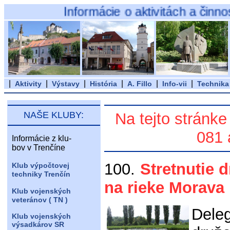
Informácie o aktivitách a činnosti záuj
|
|
|
|
|
|
Aktivity
Výstavy
História
A. Fillo
Info-vii
Technika
NAŠE KLUBY:
Na tejto stránke
081 
Informácie z klu-
bov v Trenčíne
100.
Stretnutie 
Klub výpočtovej
techniky Trenčín
na rieke Morava
Klub vojenských
veteránov ( TN )
Del
Klub vojenských
výsadkárov SR