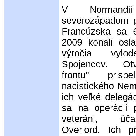
V Normandi
severozápadom p
Francúzska sa 6
2009 konali osl
výročia vylo
Spojencov. Ot
frontu" pris
nacistického Nem
ich veľké delegác
sa na operácii p
veteráni, úča
Overlord. Ich pr