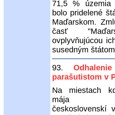
71,5 % územia 
bolo pridelené š
Maďarskom. Zml
časť "Maďars
ovplyvňujúcou i
susedným štátom
93.
Odhaleni
parašutistom v 
Na miestach k
mája 1
československí v