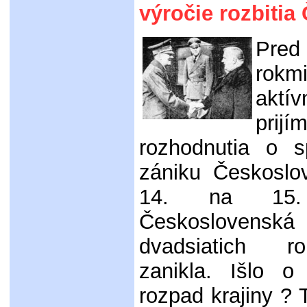
výročie rozbiti
Pred
rokm
aktív
pri
rozhodnutia o s
zániku Českoslo
14. na 15.
Českoslovens
dvadsiatich r
zanikla. Išlo o
rozpad krajiny ? 