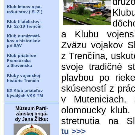
druž
Klub letcov a pa-
Klu
rašutistov ( SLZ )
dôch
Klub filatelistov -
KF 52-19 Trenčín
a Klubu vojens
Klub numizmati-
kov a historikov
Zväzu vojakov Sl
pri SAV
z Trenčína, uskut
Klub priateľov
Francúzska
svoje tradičné s
a Slovenska
plavbou po rie
Kluby vojenskej
histórie Trenčín
skúseností z prá
EX Klub priateľov
bývalých VKK TM
v Muteniciach. S
olomoucky klub. 
Múzeum Parti-
zánskej brigá-
stretnutia na 
dy Jana Žižku:
tu >>>