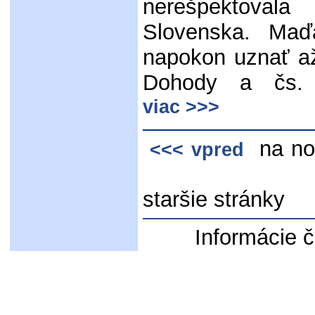
nerešpektoval
Slovenska. Maď
napokon uznať až
Dohody a čs. 
viac >>>
na n
<<< vpred
staršie stránky
Informácie č