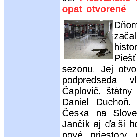
opäť otvorené
Dňo
zač
his
Pieš
sezónu. Jej otvo
podpredseda 
Čaplovič, štátn
Daniel Duchoň, 
Česka na Sloven
Jančík aj ďalší h
nové priestory