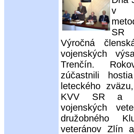
v 
meto
SR 
Výročná člens
vojenských vý
Trenčín. Rok
zúčastnili host
leteckého zväzu
KVV SR a Ži
vojenských vet
družobného Kl
veteránov Zlín