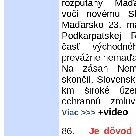
rozpútaný Maď
voči novému Sl
Maďarsko 23. ma
Podkarpatskej 
časť východn
prevážne nemaďa
Na zásah Neme
skončil, Slovensk
km široké úze
ochrannú zml
+
video
Viac >>>
86.
Je dôvod p