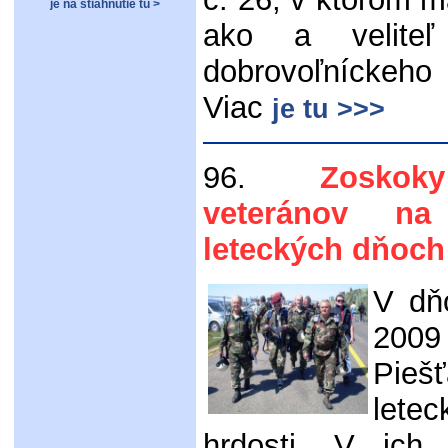
je na stiahnutie tu >
ako a veliteľ
dobrovoľníckeho
Viac
je tu >>>
96.
Zoskok
veteránov na
leteckých dňoch
V dň
2009
Pieš
letec
hrdosti. V ich