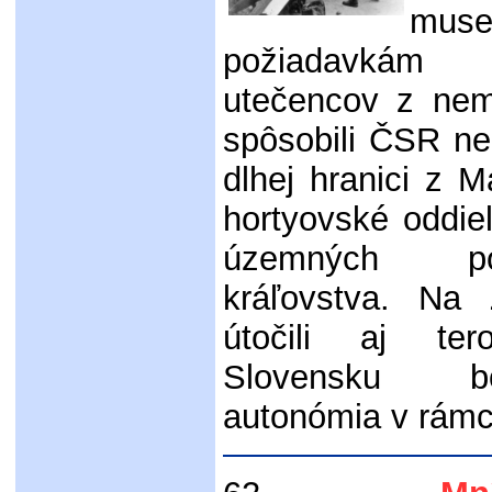
mus
požiadavkám 
utečencov z nem
spôsobili ČSR n
dlhej hranici z 
hortyovské oddie
územných po
kráľovstva. Na 
útočili aj ter
Slovensku bo
autonómia v rám