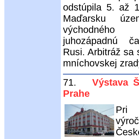
odstúpila 5. až
Maďarsku úze
východného
juhozápadnú ča
Rusi. Arbitráž sa
mníchovskej zrad
71.
Výstava Št
Prahe
Pri 
výr
Česk