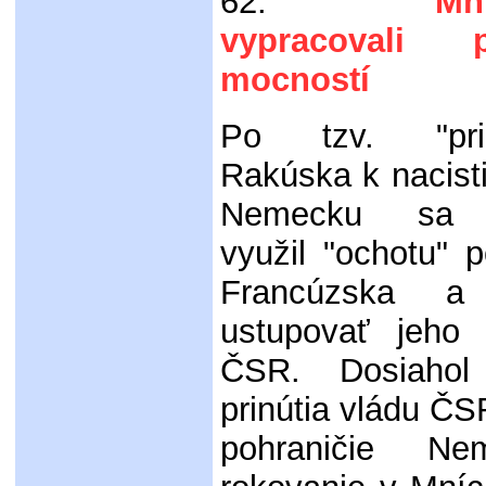
62.
Mnícho
vypracovali p
mocností
Po tzv. "prip
Rakúska k nacis
Nemecku sa H
využil "ochotu" po
Francúzska a 
ustupovať jeho
ČSR. Dosiahol
prinútia vládu ČS
pohraničie N