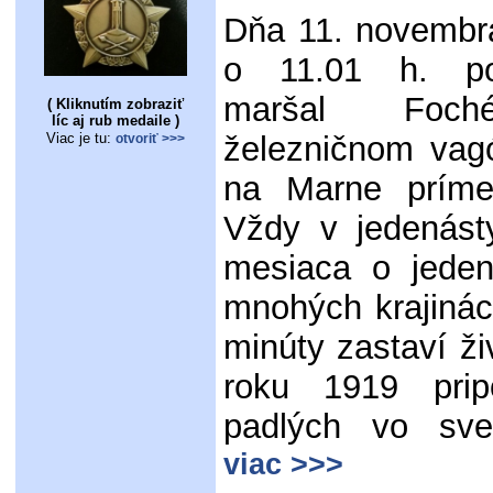
Dňa 11. novembr
o 11.01 h. po
maršal Foc
( Kliknutím zobraziť
líc aj rub medaile )
Viac je tu:
železničnom vag
otvoriť >>>
na Marne prím
Vždy v jedenást
mesiaca o jeden
mnohých krajinác
minúty zastaví ži
roku 1919 prip
padlých vo sve
viac >>>