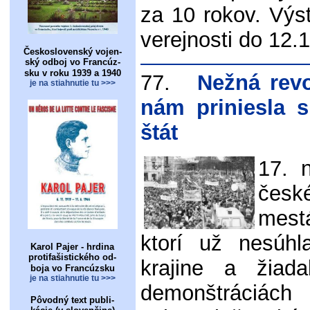
za 10 rokov. Výs
verejnosti do 12.
Československý vojen-
ský odboj vo Francúz-
sku v roku 1939 a 1940
77.
Nežná revol
je na stiahnutie tu >>>
nám priniesla s
štát
17. 
čes
mest
ktorí už nesúhl
Karol Pajer - hrdina
protifašistického od-
krajine a žiad
boja vo Francúzsku
je na stiahnutie tu >>>
demonštráciá
Pôvodný text publi-