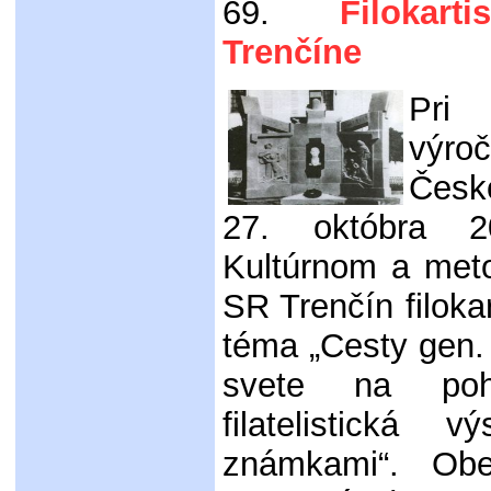
69.
Filokartis
Trenčíne
Pri 
výr
Česk
27. októbra 
Kultúrnom a met
SR Trenčín filoka
téma „Cesty gen.
svete na poh
filatelistická 
známkami“. Ob