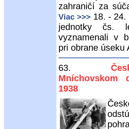
zahraničí za sú
18. - 24.
Viac >>>
jednotky čs. l
vyznamenali v b
pri obrane úseku 
63.
Českos
Mníchovskom d
1938
Čes
ods
poh