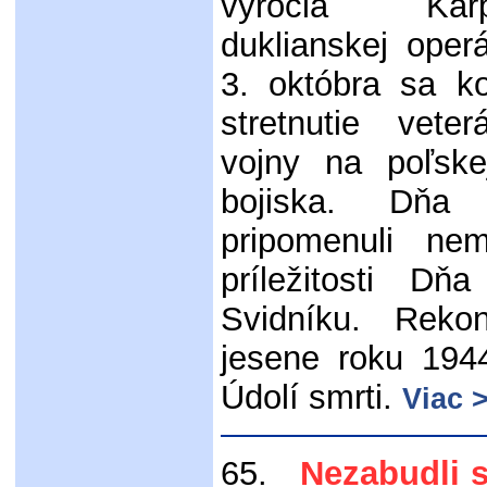
výročia Karpa
duklianskej oper
3. októbra sa k
stretnutie vete
vojny na poľske
bojiska. Dňa
pripomenuli nem
príležitosti D
Svidníku. Reko
jesene roku 194
Údolí smrti.
Viac 
65.
Nezabudli s