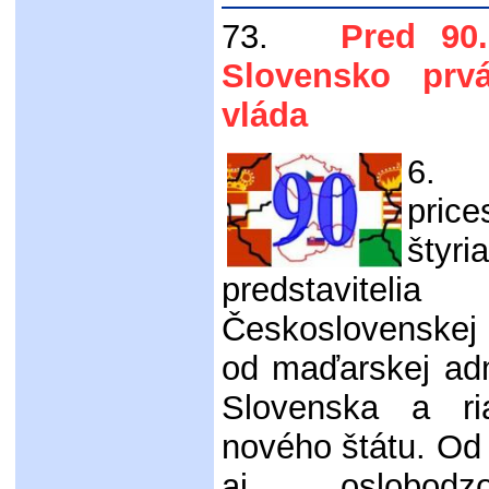
73.
Pred 90. 
Slovensko prv
vláda
6. 
price
šty
predstaviteli
Československej
od maďarskej adm
Slovenska a ri
nového štátu. Od
aj oslobodz