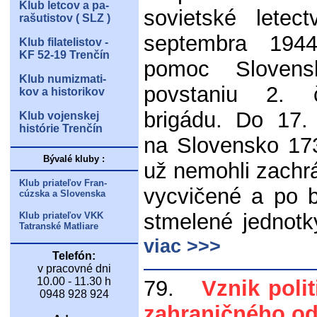
Klub letcov a pa-
sovietské letec
rašutistov ( SLZ )
septembra 194
Klub filatelistov -
KF 52-19 Trenčín
pomoc Sloven
Klub numizmati-
povstaniu 2. 
kov a historikov
brigádu. Do 17. 
Klub vojenskej
histórie Trenčín
na Slovensko 17
Bývalé kluby :
už nemohli zachrá
Klub priateľov Fran-
vycvičené a po 
cúzska a Slovenska
stmelené jednotk
Klub priateľov VKK
Tatranské Matliare
viac >>>
Telefón:
v pracovné dni
10.00 - 11.30 h
79.
Vznik polit
0948 928 924
zahraničného o