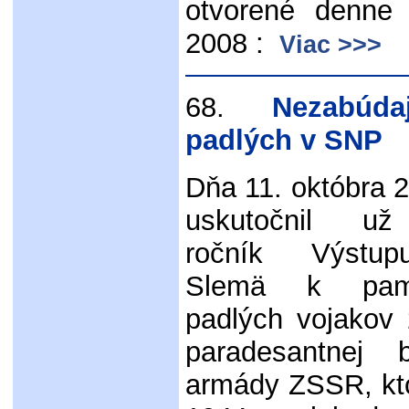
otvorené denne
2008 :
Viac >>>
68.
Nezabúdaj
padlých v SNP
Dňa 11. októbra 
uskutočnil už
ročník Výstu
Slemä k pamä
padlých vojakov 
paradesantnej 
armády ZSSR, kto