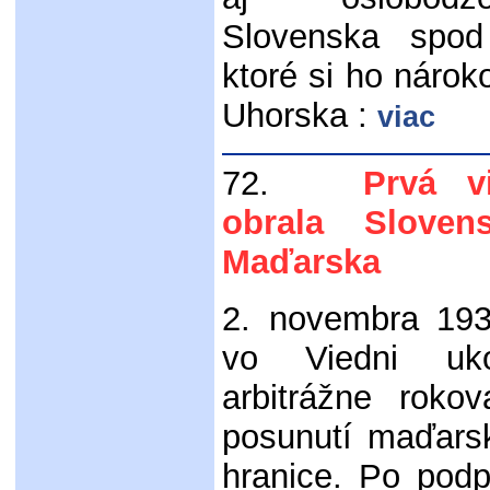
Slovenska spo
ktoré si ho nárok
Uhorska :
viac
72.
Prvá vied
obrala Slove
Maďarska
2. novembra 193
vo Viedni uko
arbitrážne roko
posunutí maďars
hranice. Po pod