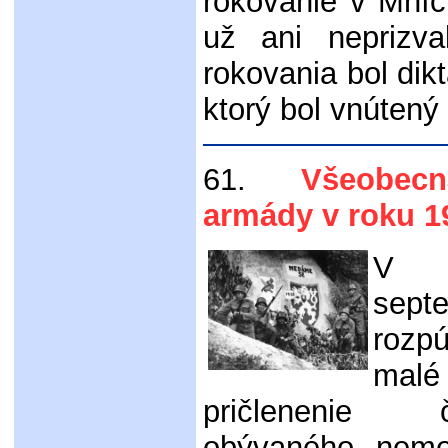
rokovanie v Mníc
už ani neprizva
rokovania bol dik
ktorý bol vnútený
61.
Všeobecná 
armády v roku 1
V p
sep
rozpú
mal
pričlenenie 
obývaného nem