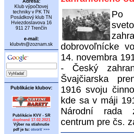
Adresa:
Klub výpočtovej
Po 
techniky v PK TN
Posádkový klub TN
sveto
Hviezdoslavova 16
911 27 Trenčín
zah
e-mail:
dobrovoľnícke v
klubvtn@zoznam.sk
14. novembra 1915
- Český zahran
Švajčiarska pre
1916 svoju činn
Publikácie klubov:
kde sa v máji 19
Národní rada
Publikácie KVV - SR
centrum pre čs. z
doplnené 17.02.2021
Výber na stiahnutie
pdf je tu:
otvoriť >>>