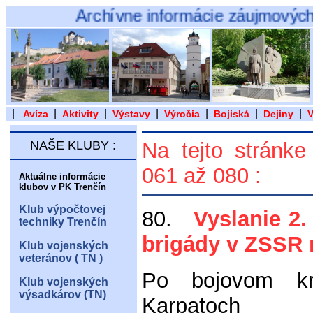
Archívne informácie záujmových klubov a
|
|
|
|
|
|
|
Avíza
Aktivity
Výstavy
Výročia
Bojiská
Dejiny
V
NAŠE KLUBY :
Na tejto stránke
061 až 080 :
Aktuálne informácie
klubov v PK Trenčín
Klub výpočtovej
80.
Vyslanie 2. 
techniky Trenčín
brigády v ZSSR
Klub vojenských
veteránov ( TN )
Po bojovom kr
Klub vojenských
výsadkárov (TN)
Karpatoch z