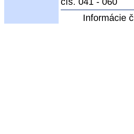
čís. 041 - 060
Informácie č