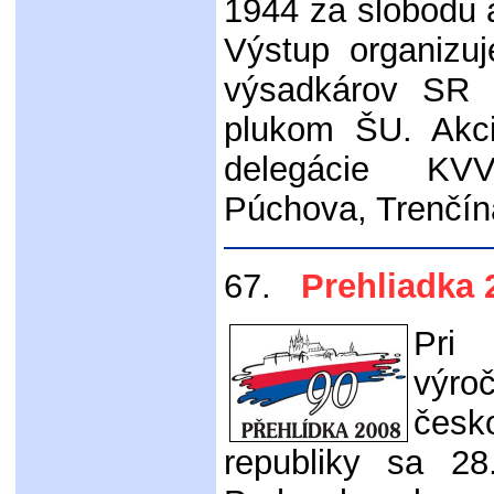
1944 za slobodu 
Výstup organizu
výsadkárov SR 
plukom ŠU. Akci
delegácie KV
Púchova, Trenčína
67.
Prehliadka 
Pri 
výro
česk
republiky sa 2