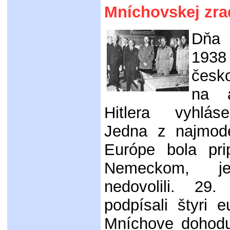
Mníchovskej zra
Dňa
193
česk
na a
Hitlera vyhlás
Jedna z najmod
Európe bola pr
Nemeckom, je
nedovolili. 29
podpísali štyri 
Mníchove dohod