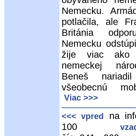
Nemecku. Armá
potlačila, ale 
Británia odpo
Nemecku odstúpi
žije viac ako
nemeckej národ
Beneš nariadi
všeobecnú mo
Viac >>>
na inf
<<< vpred
100
vza