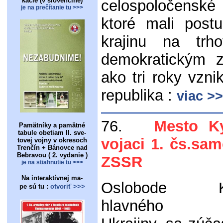
kácie (v slovenčine)
celospoločensk
je na prečítanie tu >>>
ktoré mali post
krajinu na tr
demokratickým z
ako tri roky vzn
republika :
viac >
76.
Mesto Kyje
Pamätníky a pamätné
tabule obetiam II. sve-
vojaci 1. čs.sam
tovej vojny v okresoch
Trenčín + Bánovce nad
Bebravou ( 2. vydanie )
ZSSR
je na stiahnutie tu >>>
Na interaktívnej ma-
Oslobode Ky
pe sú tu :
otvoriť >>>
hlavného m