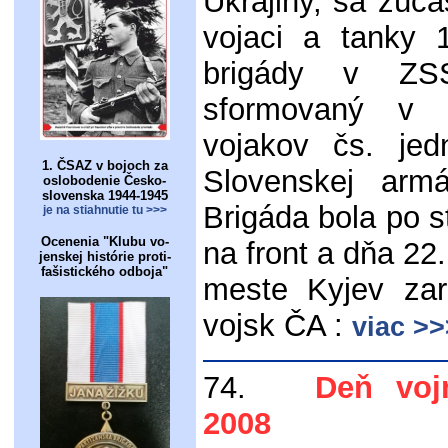
Ukrajiny, sa zúčas
vojaci a tanky 
brigády v ZS
sformovaný v 
vojakov čs. je
1. ČSAZ v bojoch za
Slovenskej arm
oslobodenie Česko-
slovenska 1944-1945
Brigáda bola po 
je na stiahnutie tu >>>
Ocenenia "Klubu vo-
na front a dňa 22
jenskej histórie proti-
fašistického odboja"
meste Kyjev za
vojsk ČA :
viac >>
74.
Deň vojno
2008