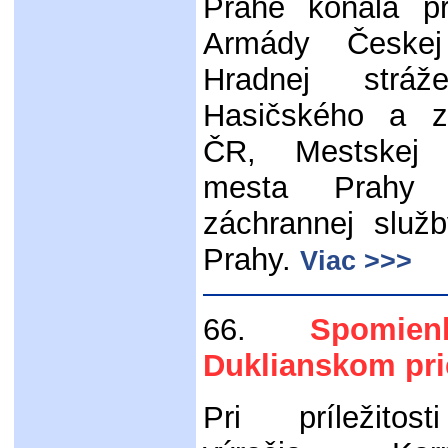
Prahe konala pr
Armády Českej
Hradnej strá
Hasičského a z
ČR, Mestskej 
mesta Prahy 
záchrannej služ
Prahy.
Viac >>>
66.
Spomienko
Duklianskom pr
Pri príležitos