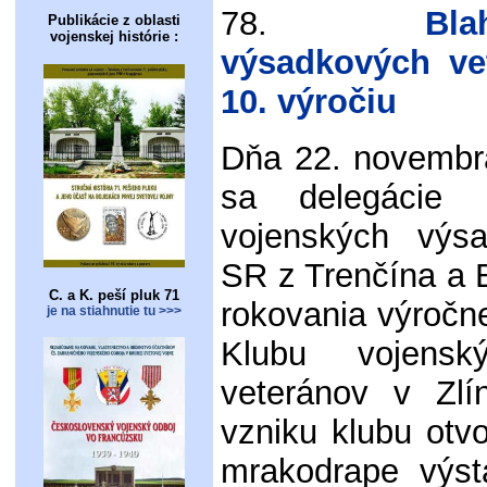
78.
Blahož
Publikácie z oblasti
vojenskej histórie :
výsadkových ve
10. výročiu
Dňa 22. novembr
sa delegácie 
vojenských výsa
SR z Trenčína a B
C. a K. peší pluk 71
rokovania výročn
je na stiahnutie tu >>>
Klubu vojensk
veteránov v Zlí
vzniku klubu otvo
mrakodrape výst