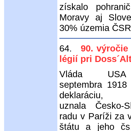
získalo pohrani
Moravy aj Slov
30% územia ČSR
64.
90. výročie 
légií pri Doss´Al
Vláda US
septembra 1918 
deklaráciu, k
uznala Česko-S
radu v Paríži za
štátu a jeho čs