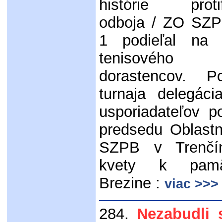
histórie protif
odboja / ZO SZP
1 podieľal na 
tenisového
dorastencov. P
turnaja delegác
usporiadateľov 
predsedu Oblast
SZPB v Trenčín
kvety k pamä
Brezine :
viac >>>
284.
Nezabudli 