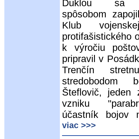
Duklou sa 
spôsobom zapoji
Klub vojenske
protifašistického 
k výročiu pošto
pripravil v Posá
Trenčín stretn
stredobodom b
Šteflovič, jeden
vzniku "parab
účastník bojov 
viac >>>