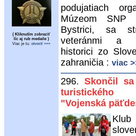
podujatiach org
Múzeom SNP v
Bystrici, sa st
( Kliknutím zobraziť
veteránmi a p
líc aj rub medaile )
Viac je tu:
otvoriť >>>
historici zo Slo
zahraničia :
viac 
296.
Skončil sa
turistickéh
"Vojenská päťde
Klub
slove