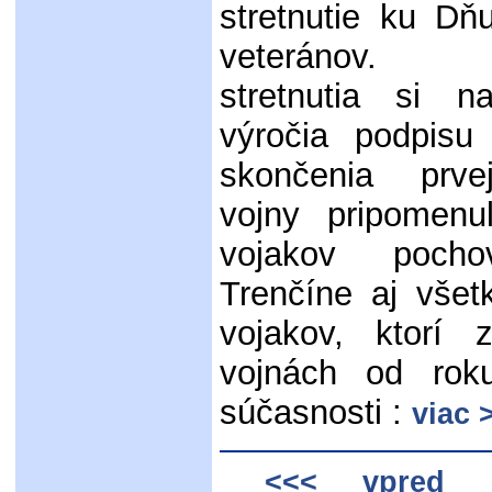
stretnutie ku Dň
veteránov. Ú
stretnutia si 
výročia podpisu
skončenia prve
vojny pripomenu
vojakov poch
Trenčíne aj všet
vojakov, ktorí 
vojnách od ro
súčasnosti :
viac 
n
<<< vpred