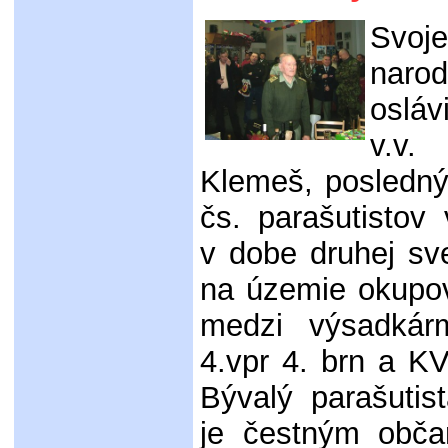
Sv
narod
oslá
v.v.
Klemeš, posledný
čs. parašutistov
v dobe druhej sv
na územie okupov
medzi výsadkár
4.vpr 4. brn a K
Bývalý parašutis
je čestným obč