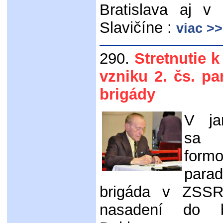
Bratislava aj v
Slavičíne :
viac >
290.
Stretnutie k
vzniku 2. čs. pa
brigády
V ja
sa
form
para
brigáda v ZSSR
nasadení do 