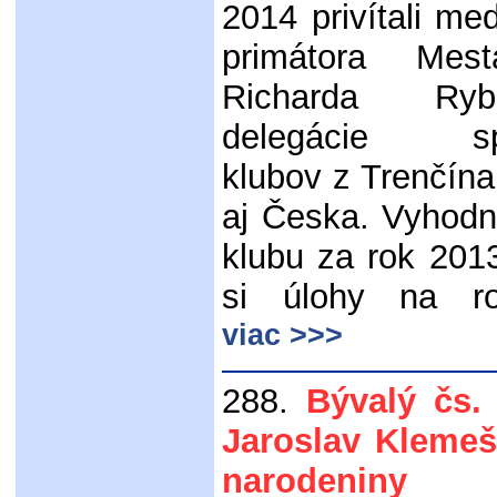
2014 privítali me
primátora Mes
Richarda Ry
delegácie spr
klubov z Trenčín
aj Česka. Vyhodno
klubu za rok 2013
si úlohy na r
viac >>>
288.
Bývalý čs. 
Jaroslav Klemeš 
narodeniny