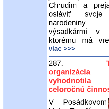
Chrudim a preja
osláviť svoj
narodenin
výsadkármi v 
ktorému má vre
viac >>>
287.
organizác
vyhodnotil
celoročnú činno
V Posádkovom