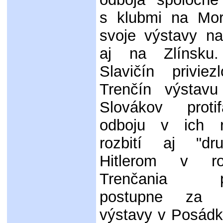
s klubmi na Mora
svoje výstavy n
aj na Zlínsku
Slavičín privi
Trenčín výstav
Slovákov protif
odboju v ich 
rozbití aj "d
Hitlerom v r
Trenčania pre
postupne za 
výstavy v Posád