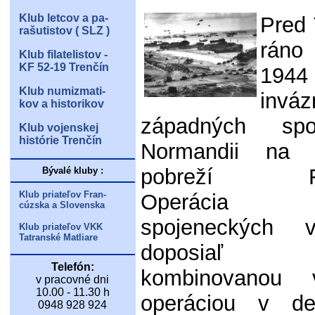
Klub letcov a pa-
Pred 
rašutistov ( SLZ )
rán
Klub filatelistov -
KF 52-19 Trenčín
1944
Klub numizmati-
invá
kov a historikov
západných sp
Klub vojenskej
histórie Trenčín
Normandii na a
pobreží Fra
Bývalé kluby :
Klub priateľov Fran-
Operácia O
cúzska a Slovenska
spojeneckých 
Klub priateľov VKK
Tatranské Matliare
doposiaľ n
Telefón:
kombinovanou 
v pracovné dni
10.00 - 11.30 h
operáciou v de
0948 928 924