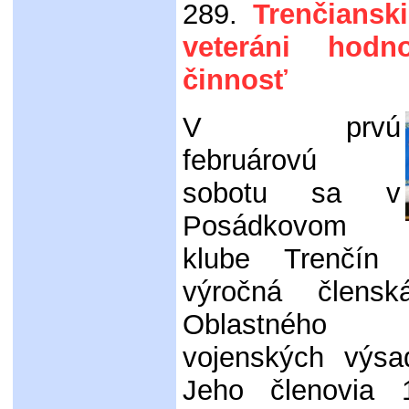
289.
Trenčiansk
veteráni hodno
činnosť
V prvú
februárovú
sobotu sa v
Posádkovom
klube Trenčín u
výročná člens
Oblastnéh
vojenských výsa
Jeho členovia 1