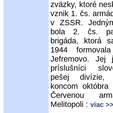
zväzky, ktoré nes
vznik 1. čs. arm
v ZSSR. Jedný
bola 2. čs. pa
brigáda, ktorá s
1944 formoval
Jefremovo. Jej j
príslušníci slo
pešej divízie, 
koncom októbra 
Červenou arm
Melitopoli :
viac >