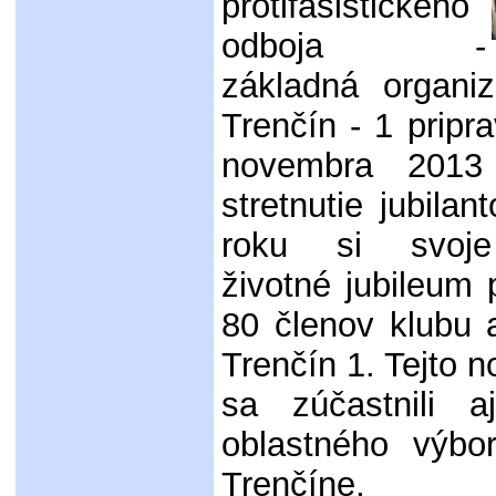
protifašistického
odboja -
základná organi
Trenčín - 1 pripra
novembra 2013
stretnutie jubilan
roku si svoje
životné jubileum
80 členov klubu
Trenčín 1. Tejto no
sa zúčastnili a
oblastného výb
Trenčíne, m