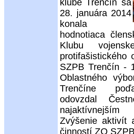
klube Trenčín sa
28. januára 2014
konala
hodnotiaca člen
Klubu vojenske
protifašistického
SZPB Trenčín - 
Oblastného výb
Trenčíne poď
odovzdal Čest
najaktívnejší
Zvýšenie aktivít 
činností ZO SZPB