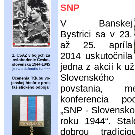
SNP
V Banskej
Bystrici sa v 23.
až 25. apríla
2014 uskutočnila
1. ČSAZ v bojoch za
oslobodenie Česko-
jedna z akcií k už
slovenska 1944-1945
je na stiahnutie tu >>>
Slovenského 
Ocenenia "Klubu vo-
jenskej histórie proti-
povstania, me
fašistického odboja"
konferencia p
„SNP - Slovensko
roku 1944“. Sta
dobrou tradíc