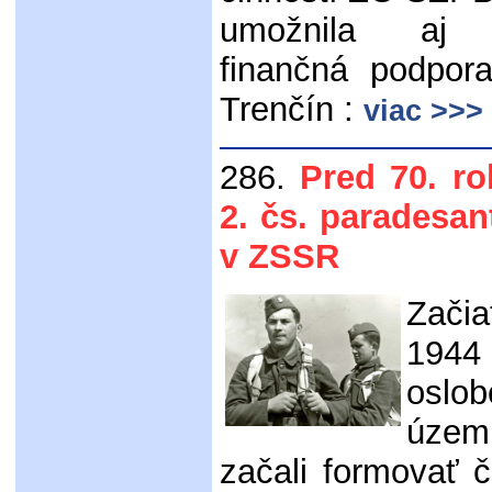
umožnila aj 
finančná podpor
Trenčín :
viac >>>
286.
Pred 70. ro
2. čs. paradesan
v ZSSR
Zači
194
oslo
územ
začali formovať 