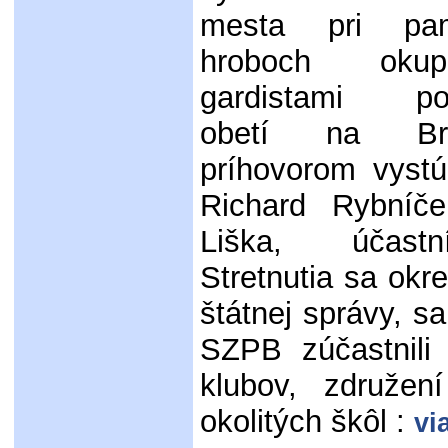
mesta pri pa
hroboch oku
gardistami po
obetí na Br
príhovorom vystú
Richard Rybníč
Liška, účast
Stretnutia sa okr
štátnej správy, 
SZPB zúčastnili 
klubov, združen
okolitých škôl :
vi