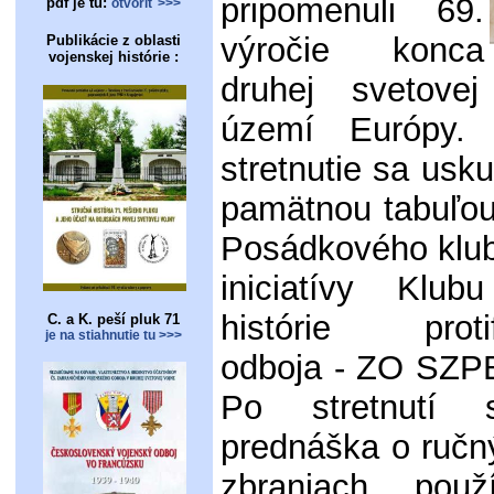
pripomenuli 69.
pdf je tu:
otvoriť >>>
výročie konca
Publikácie z oblasti
vojenskej histórie :
druhej svetove
území Európy. 
stretnutie sa usku
pamätnou tabuľo
Posádkového klub
iniciatívy Klub
histórie protif
C. a K. peší pluk 71
je na stiahnutie tu >>>
odboja - ZO SZPB
Po stretnutí 
prednáška o ručn
zbraniach pou