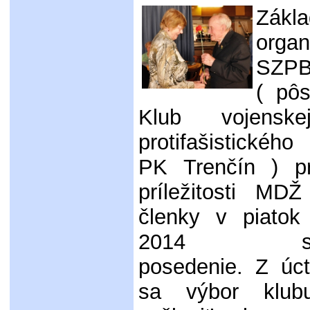
Zákl
organ
SZPB 
( pô
Klub vojenske
protifašistickéh
PK Trenčín ) pri
príležitosti MD
členky v piatok
2014 spol
posedenie. Z úc
sa výbor klub