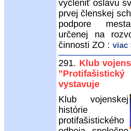
vyčleniť oslavu sv
prvej členskej s
podpore mesta
určenej na rozvo
činnosti ZO :
viac
291.
Klub vojens
"Protifašisti
vystavuje
Klub vojenskej
histórie
protifašistického
odboja spoločne