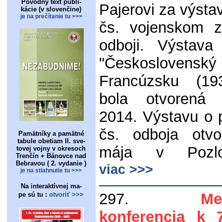
Pôvodný text publi-
Pajerovi za výst
kácie (v slovenčine)
je na prečítanie tu >>>
čs. vojenskom z
odboji. Výstav
"Československ
Francúzsku (19
bola otvorená 
2014. Výstavu o 
čs. odboja otvo
Pamätníky a pamätné
tabule obetiam II. sve-
mája v Pozlo
tovej vojny v okresoch
Trenčín + Bánovce nad
Bebravou ( 2. vydanie )
viac >>>
je na stiahnutie tu >>>
Na interaktívnej ma-
297.
Me
pe sú tu :
otvoriť >>>
konferencia k 