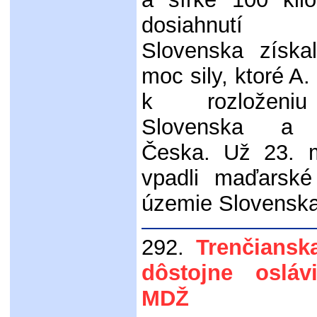
dosiahnutí a
Slovenska získal
moc sily, ktoré A. 
k rozloženi
Slovenska a o
Česka. Už 23. 
vpadli maďarské
územie Slovensk
292.
Trenčians
dôstojne osláv
MDŽ