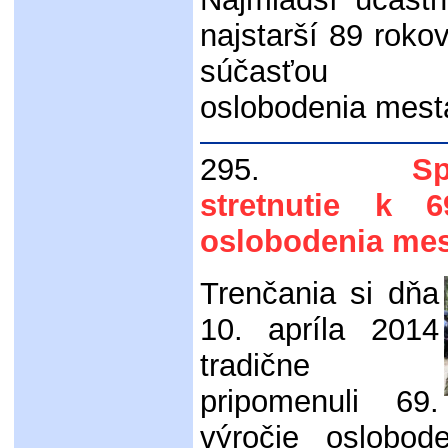
najstarší 89 roko
súčasťou 
oslobodenia mest
295.
S
stretnutie k 6
oslobodenia mes
Trenčania si dňa
10. apríla 2014
tradične
pripomenuli 69.
výročie oslobod