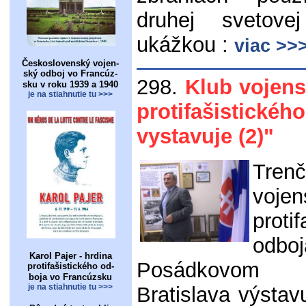
druhej svetov
ukážkou :
viac >>
Československý vojen-
ský odboj vo Francúz-
298.
Klub vojens
sku v roku 1939 a 1940
je na stiahnutie tu >>>
protifašistick
vystavuje (2)"
Trenč
vojen
proti
odboj
Karol Pajer - hrdina
Posádkovo
protifašistického od-
boja vo Francúzsku
je na stiahnutie tu >>>
Bratislava výstav