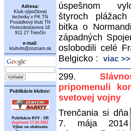
úspešnom vyl
Adresa:
Klub výpočtovej
štyroch plážach
techniky v PK TN
Posádkový klub TN
bitka o Normand
Hviezdoslavova 16
911 27 Trenčín
západných Spoje
e-mail:
oslobodili celé 
klubvtn@zoznam.sk
Belgicko :
viac >>
299.
Slávn
pripomenuli ko
Publikácie klubov:
svetovej vojny
Trenčania si dňa
Publikácie KVV - SR
7. mája 2014
doplnené 17.02.2021
Výber na stiahnutie