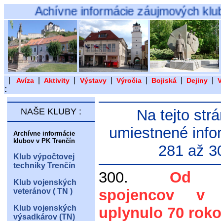
Achívne informácie záujmových klubov a 
|
|
|
|
|
|
|
Avíza
Aktivity
Výstavy
Výročia
Bojiská
Dejiny
:
NAŠE KLUBY :
Na tejto str
umiestnené info
Archívne informácie
klubov v PK Trenčín
281 až 3
Klub výpočtovej
techniky Trenčín
300.
Od v
Klub vojenských
spojencov v 
veteránov ( TN )
Klub vojenských
uplynulo 70 rok
výsadkárov (TN)