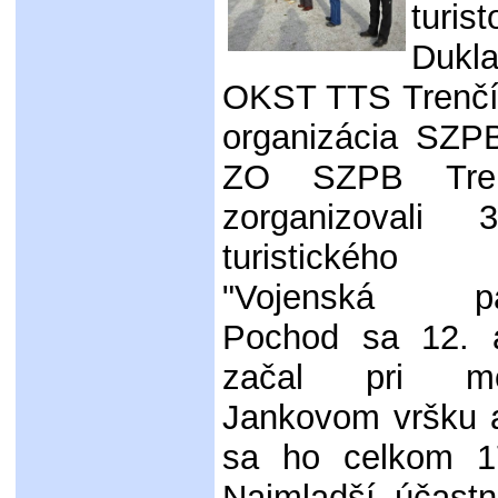
turi
Dukl
OKST TTS Trenčí
organizácia SZP
ZO SZPB Tre
zorganizovali 
turistického
"Vojenská päť
Pochod sa 12. a
začal pri m
Jankovom vršku a
sa ho celkom 17
Najmladší účast