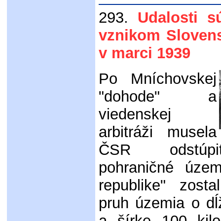
293.
Udalosti s
vznikom Sloven
v marci 1939
Po Mníchovskej
"dohode" a
viedenskej
arbitráži musela
ČSR odstúp
pohraničné územ
republike" zost
pruh územia o dĺ
a šírke 100 kil