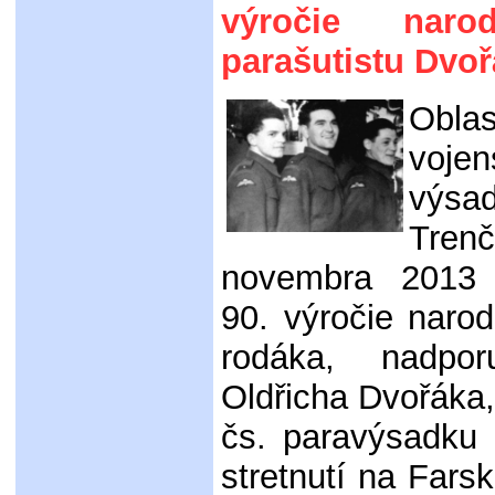
výročie naro
parašutistu Dvo
Obla
vojen
výsa
Tren
novembra 2013 
90. výročie naro
rodáka, nadpor
Oldřicha Dvořáka,
čs. paravýsadku
stretnutí na Farsk