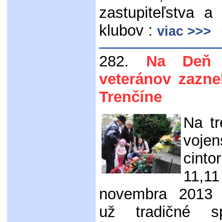
zastupiteľstva a
klubov :
viac >>>
282.
Na Deň 
veteránov zazne
Trenčíne
Na t
voje
cint
11,11
novembra 2013 u
už tradičné s