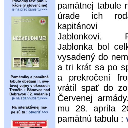
Pôvodný text publi-
pamätnej tabule
kácie (v slovenčine)
je na prečítanie tu >>>
úrade ich rod
kapitánovi 
Jablonkovi. P
Jablonka bol cel
vysadený do nem
a tri krát sa po s
a prekročení fro
Pamätníky a pamätné
tabule obetiam II. sve-
vrátil spať do z
tovej vojny v okresoch
Trenčín + Bánovce nad
Bebravou ( 2. vydanie )
Červenej armády
je na stiahnutie tu >>>
mu 28. apríla 20
Na interaktívnej ma-
pe sú tu :
otvoriť >>>
pamätnú tabulu :