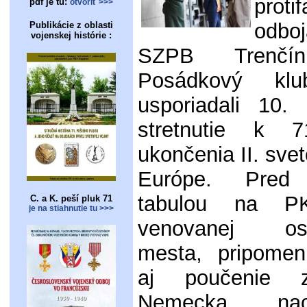
proti
pdf je tu:
otvoriť >>>
odb
Publikácie z oblasti
vojenskej histórie :
SZPB Trenč
Posádkový klu
usporiadali 10.
stretnutie k 7
ukončenia II. svet
Európe. Pred
tabulou na PK
C. a K. peší pluk 71
je na stiahnutie tu >>>
venovanej osl
mesta, pripomen
aj poučenie 
Nemecka, na