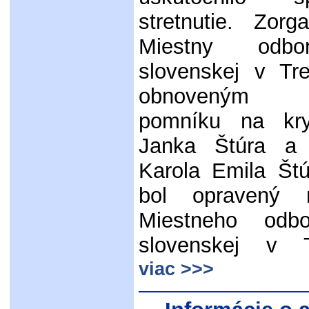
stretnutie. Zorg
Miestny odbo
slovenskej v Tr
obnoveným n
pomníku na kry
Janka Štúra a
Karola Emila Št
bol opravený 
Miestneho odb
slovenskej v 
viac >>>