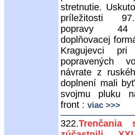
stretnutie. Uskuto
príležitosti 9
popravy 44
doplňovacej form
Kragujevci pri
popravených v
návrate z ruskéh
doplnení mali by
svojmu pluku na
front :
viac >>>
322.
Trenčania 
zúčastnili XX