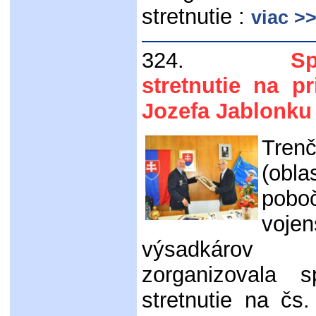
stretnutie :
viac >
324.
S
stretnutie na p
Jozefa Jablonku
Trenč
(obla
pobo
voje
výsadká
zorganizovala s
stretnutie na čs.