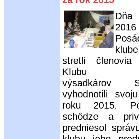
Dňa 
20
Posá
klub
stretli členovia
Klubu voj
výsadkárov
vyhodnotili svoj
roku 2015. Po
schôdze a priví
predniesol správ
klubu jeho pred