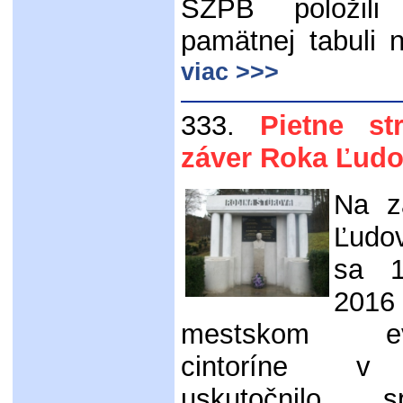
SZPB položil
pamätnej tabuli 
viac >>>
333.
Pietne st
záver Roka Ľudo
Na z
Ľudo
sa 1
20
mestskom eva
cintoríne v 
uskutočnilo s