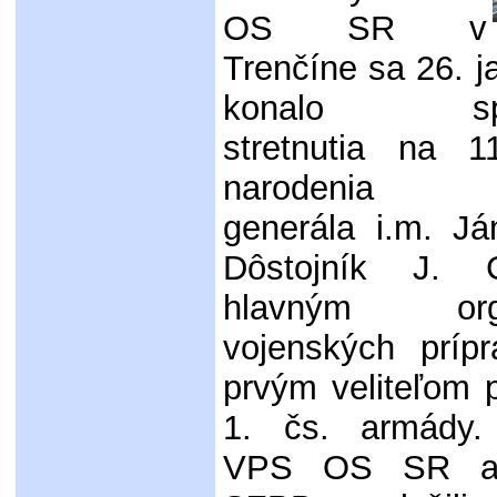
OS SR v
Trenčíne sa 26. 
konalo spo
stretnutia na 1
narodenia a
generála i.m. Já
Dôstojník J. 
hlavným orga
vojenských príp
prvým veliteľom 
1. čs. armády. 
VPS OS SR a 