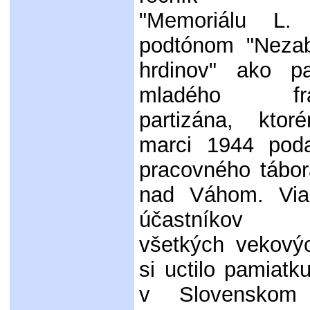
"Memoriálu L.
podtónom "Neza
hrdinov" ako p
mladého fran
partizána, kt
marci 1944 poda
pracovného tábor
nad Váhom. Vi
účastníkov m
všetkých vekovýc
si uctilo pamiat
v Slovenskom