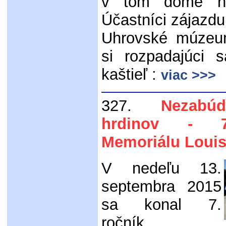
v tom dome nar
Účastníci zájazdu 
Uhrovské múzeum
si rozpadajúci 
kaštieľ :
viac >>>
327.
Nezabú
hrdinov - 7
Memoriálu Louis
V nedeľu 13.
septembra 2015
sa konal 7.
ročník