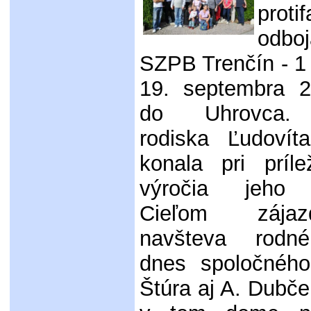
proti
odb
SZPB Trenčín - 1 
19. septembra 2
do Uhrovca. 
rodiska Ľudovít
konala pri príle
výročia jeho 
Cieľom zája
navšteva rodn
dnes spoločnéh
Štúra aj A. Dubče