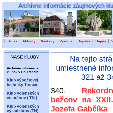
Archívne informácie záujmových klubov a 
|
|
|
|
|
|
|
Avíza
Aktivity
Výstavy
Výročia
Bojiská
Dejiny
:
NAŠE KLUBY :
Na tejto str
umiestnené info
Archívne informácie
klubov v PK Trenčín
321 až 3
Klub výpočtovej
techniky Trenčín
340.
Rekor
Klub vojenských
bežcov na XXII
veteránov ( TN )
Klub vojenských
Jozefa Gabčíka
výsadkárov (TN)