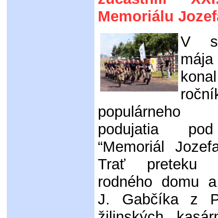
Memoriálu Jozef
V s
máj
kona
roční
populárneho 
podujatia po
“Memoriál Jozef
Trať preteku 
rodného domu a
J. Gabčíka z P
žilinských kasár