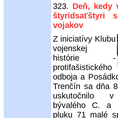
323.
Deň, kedy v
štyridsaťštyri 
vojakov
Z iniciatívy Klubu
vojenskej
histórie -
protifašistického
odboja a Posádk
Trenčín sa dňa 8
uskutočnilo v
bývalého C. a 
pluku 71 malé s