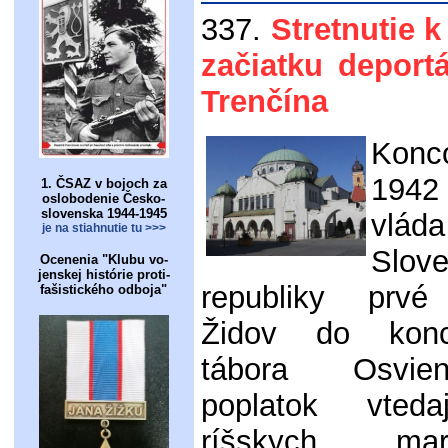
337.
Stretnutie k
začiatku deportá
Trenčína
Kon
1942
1. ČSAZ v bojoch za
oslobodenie Česko-
slovenska 1944-1945
vlád
je na stiahnutie tu >>>
Slove
Ocenenia "Klubu vo-
jenskej histórie proti-
republiky prvé 
fašistického odboja"
Židov do konc
tábora Osvie
poplatok vted
ríšskych ma