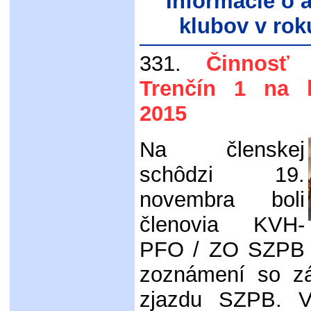
Informácie o a
klubov v rok
331.
Činnosť
Trenčín 1 na 
2015
Na členskej
schôdzi 19.
novembra boli
členovia KVH-
PFO / ZO SZPB T
zoznámení so zá
zjazdu SZPB. 