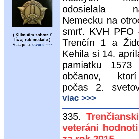
odosielala na
Nemecku na otro
smrť. KVH PFO
( Kliknutím zobraziť
líc aj rub medaile )
Trenčín 1 a Žid
Viac je tu:
otvoriť >>>
Kehila si 14. apríl
pamiatku 1573 
občanov, ktor
počas 2. svetov
viac >>>
335.
Trenčiansk
veteráni hodnoti
za rok 2015