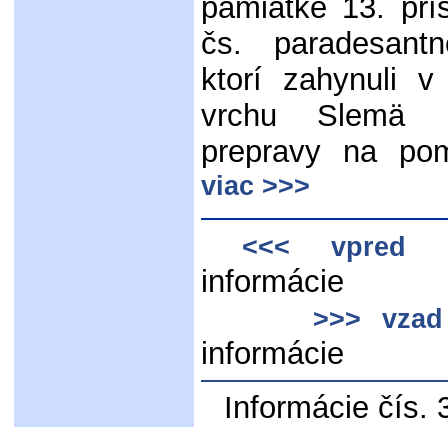
pamiatke 13. prí
čs. paradesantn
ktorí zahynuli v
vrchu Slemä 
prepravy na p
viac >>>
n
<<< vpred
infor
>>> vzad
informácie
Informácie čís.