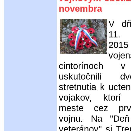
novembra
V dň
11.
201
voje
cintorínoch v
uskutočnili d
stretnutia k ucte
vojakov, ktorí
meste cez prv
vojnu. Na "Deň
veteránov" si Tren