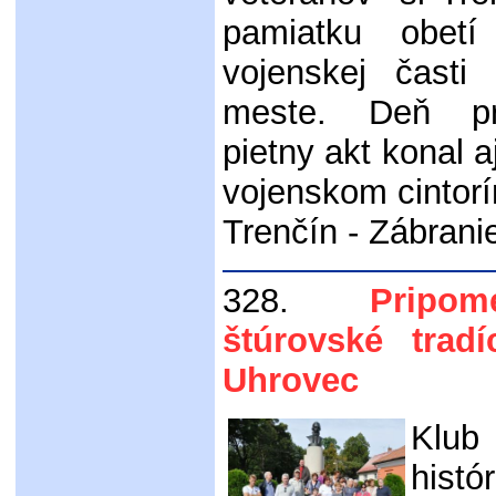
pamiatku obet
vojenskej časti 
meste. Deň p
pietny akt konal 
vojenskom cintorín
Trenčín - Zábrani
328.
Pripo
štúrovské trad
Uhrovec
Klub
his